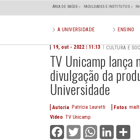
Main
ÁREA DE SAÚDE
FACULDADES E INSTITUTOS
IN
superior
A UNIVERSIDADE
ENSINO
Main
menu
19, out - 2022 | 11:13
CULTURA E SO
TV Unicamp lança n
divulgação da produ
Universidade
Patrícia Lauretti
mailt
Autoria
Fotos
Vídeo
TV Unicamp
Facebook
Twitter
WhatsApp
LinkedIn
Shar