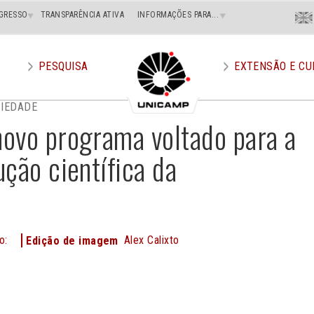
Menu
GRESSO
TRANSPARÊNCIA ATIVA
INFORMAÇÕES PARA...
En
Superi
Direito
PESQUISA
EXTENSÃO E CU
CIEDADE
ovo programa voltado para a
ção científica da
o:
Alex Calixto
Edição de imagem
e