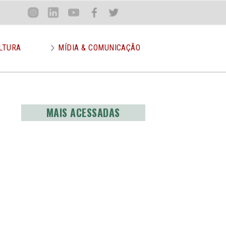
Loca
Inst
Lin
You
Face
Twit
or
LTURA
MÍDIA & COMUNICAÇÃO
MAIS ACESSADAS