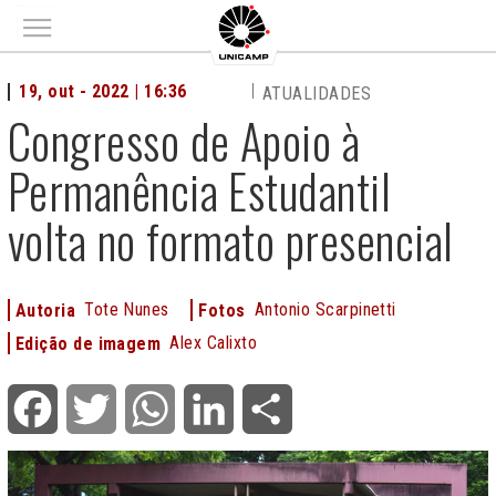
Main menu
19, out - 2022 | 16:36
ATUALIDADES
Congresso de Apoio à
Permanência Estudantil
volta no formato presencial
Tote Nunes
Antonio Scarpinetti
Autoria
Fotos
Alex Calixto
Edição de imagem
Facebook
Twitter
WhatsApp
LinkedIn
Share