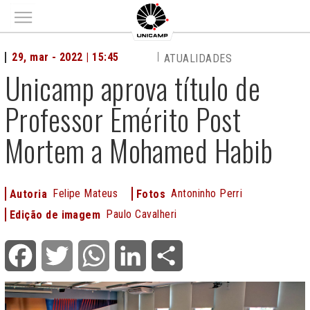
Main menu
29, mar - 2022 | 15:45
ATUALIDADES
Unicamp aprova título de
Professor Emérito Post
Mortem a Mohamed Habib
Felipe Mateus
Antoninho Perri
Autoria
Fotos
Paulo Cavalheri
Edição de imagem
Facebook
Twitter
WhatsApp
LinkedIn
Share