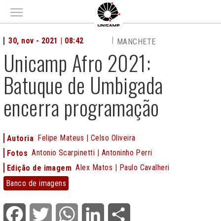
Main menu
30, nov - 2021 | 08:42
MANCHETE
Unicamp Afro 2021:
Batuque de Umbigada
encerra programação
Felipe Mateus | Celso Oliveira
Autoria
Antonio Scarpinetti | Antoninho Perri
Fotos
Alex Matos | Paulo Cavalheri
Edição de imagem
Banco
Banco de imagens
de
imagens
Facebook
Twitter
WhatsApp
LinkedIn
Share