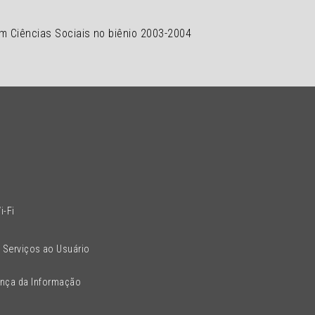
em Ciências Sociais no biênio 2003-2004
l
i-Fi
 Serviços ao Usuário
ança da Informação