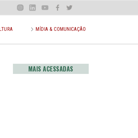
Loca
Inst
Lin
You
Face
Twit
or
LTURA
MÍDIA & COMUNICAÇÃO
MAIS ACESSADAS