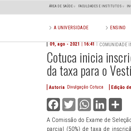
Main
ÁREA DE SAÚDE
FACULDADES E INSTITUTOS
IN
superior
A UNIVERSIDADE
ENSINO
Main
menu
09, ago - 2021 | 16:41
COMUNIDADE I
Cotuca inicia inscr
da taxa para o Ves
Divulgação Cotuca
Autoria
Edição d
Facebook
Twitter
WhatsApp
LinkedIn
Shar
A Comissão do Exame de Seleção
parcial (50%) de taxa de inscri