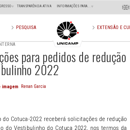
Menu
GRESSO
TRANSPARÊNCIA ATIVA
INFORMAÇÕES PARA...
En
Superi
Direito
PESQUISA
EXTENSÃO E CU
NTERNA
ições para pedidos de redução
tibulinho 2022
Renan Garcia
e imagem
e
 do Cotuca-2022 receberá solicitações de redução
ção do Vestibulinho do Cotuca 2022, nos termos da