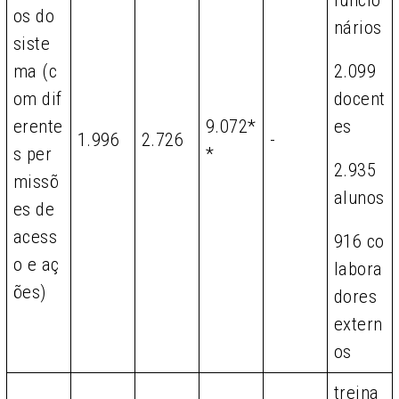
os do
nários
siste
ma (c
2.099
om dif
docent
erente
9.072*
es
1.996
2.726
-
s per
*
2.935
missõ
alunos
es de
acess
916 co
o e aç
labora
ões)
dores
extern
os
treina