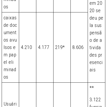
em 20
os
20 se
caixas
deu pe
de doc
la sus
ument
pensã
os avu
o de a
lsos e
4.210
4.177
219*
8.606
tivida
m pap
des pr
el eli
esenci
minad
ais
os
**
3.122
Usuári
funcio