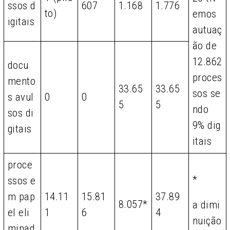
ssos d
607
1.168
1.776
to)
emos
igitais
autuaç
ão de
12.862
docu
proces
mento
33.65
33.65
sos se
s avul
0
0
5
5
ndo
sos di
9% dig
gitais
itais
proce
*
ssos e
m pap
14.11
15.81
37.89
8.057*
a dimi
el eli
1
6
4
nuição
minad