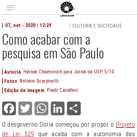
Main menu
07, out - 2020 | 12:29
CULTURA E SOCIEDADE
Como acabar com a
pesquisa em São Paulo
Hernan Chaimovich para Jornal da USP, 5/10
Autoria
Antonio Scarpinetti
Fotos
Paulo Cavalheri
Edição de imagem
Facebook
Twitter
WhatsApp
LinkedIn
Share
O desgoverno Doria começou por propor o
Projeto
de Lei 529
que acaba com a autonomia das