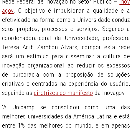
R
ede Federal de Inovação no Setor Público –
Inov
agov
.
O objetivo é impulsionar a qualidade e a
efetividade na forma como a
U
niversidade conduz
seus projetos, processos e serviços.
Segundo a
coordenadora-geral
da Universidade
, professora
Teresa Adib Z
a
mbon Atvars, compor
esta rede
será um est
í
mulo para disseminar a cultura de
inovação organizacional
ao reduzir o
s excessos
de burocracia com a proposição de soluções
criativas e centradas na experiência do usuário,
seguindo
as
d
iretrizes do manifesto
da Inovagov.
“
A Unicamp se consolidou como uma das
melhores universidades da América Latina e está
entre
1
% das melhores do mundo, e em apenas