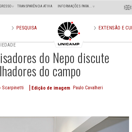
Menu
GRESSO
TRANSPARÊNCIA ATIVA
INFORMAÇÕES PARA...
En
Superi
Direito
PESQUISA
EXTENSÃO E CU
CIEDADE
uisadores do Nepo discute
alhadores do campo
 Scarpinetti
Paulo Cavalheri
Edição de imagem
e