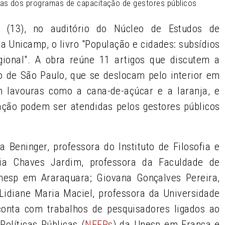
cias dos programas de capacitação de gestores públicos
ra (13), no auditório do Núcleo de Estudos de
da Unicamp, o livro "População e cidades: subsídios
gional". A obra reúne 11 artigos que discutem a
o de São Paulo, que se deslocam pelo interior em
 lavouras como a cana-de-açúcar e a laranja, e
ão podem ser atendidas pelos gestores públicos
a Beninger, professora do Instituto de Filosofia e
ria Chaves Jardim, professora da Faculdade de
nesp em Araraquara; Giovana Gonçalves Pereira,
Lidiane Maria Maciel, professora da Universidade
conta com trabalhos de pesquisadores ligados ao
olíticas Públicas (
NEEPs
) da Unesp em Franca e