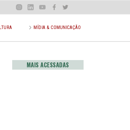
Loca
Inst
Lin
You
Face
Twit
or
LTURA
MÍDIA & COMUNICAÇÃO
MAIS ACESSADAS