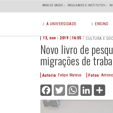
Main
ÁREA DE SAÚDE
FACULDADES E INSTITUTOS
IN
superior
A UNIVERSIDADE
ENSINO
Main
menu
13, nov - 2019 | 16:55
CULTURA E SO
Novo livro de pesq
migrações de trab
Felipe Mateus
Antonio
Autoria
Fotos
Facebook
Twitter
WhatsApp
LinkedIn
Shar