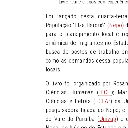
Livro reúne artigos com experiên
Foi lançado nesta quarta-fei
População "Elza Berquó" (
Nepo
) 
para o planejamento local e re
dinâmica de migrantes no Estad
busca de postos de trabalho em
como as demandas dessa populaç
locais.
O livro foi organizado por Rosan
Ciências Humanas (
IFCH
); Ma
Ciências e Letras (
FCLAr
) da U
pesquisadora ligada ao Nepo; e 
do Vale do Paraíba (
Univap
) e 
Nepo, ao Núcleo de Estudos em P