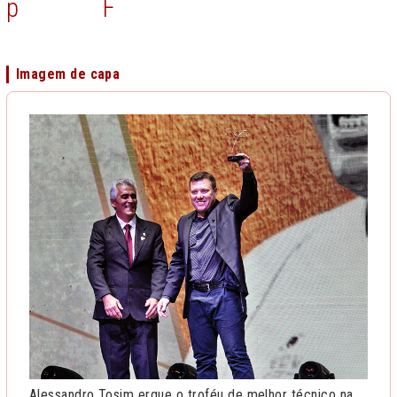
p
F
Imagem de capa
Alessandro Tosim ergue o troféu de melhor técnico na