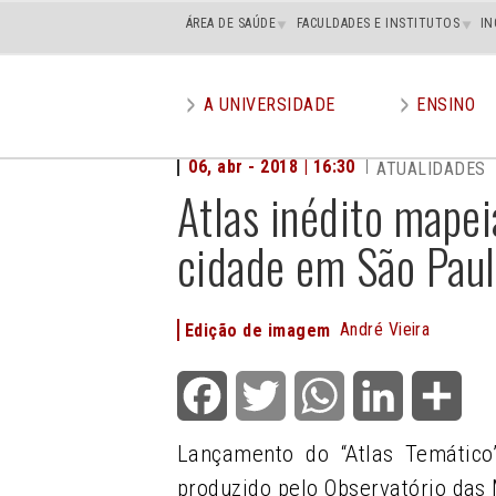
Main
ÁREA DE SAÚDE
FACULDADES E INSTITUTOS
IN
superior
A UNIVERSIDADE
ENSINO
Main
menu
06, abr - 2018 | 16:30
ATUALIDADES
Atlas inédito mapei
cidade em São Pau
André Vieira
Edição de imagem
Facebook
Twitter
WhatsApp
LinkedIn
Shar
Lançamento do “Atlas Temático”
produzido pelo Observatório das