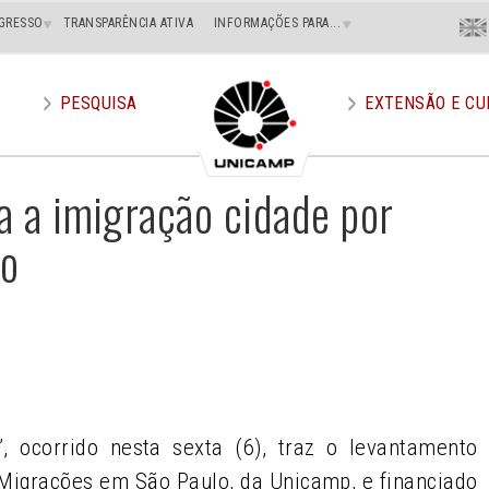
Menu
GRESSO
TRANSPARÊNCIA ATIVA
INFORMAÇÕES PARA...
En
Superi
Direito
PESQUISA
EXTENSÃO E CU
a a imigração cidade por
lo
e
, ocorrido nesta sexta (6), traz o levantamento
 Migrações em São Paulo, da Unicamp, e financiado