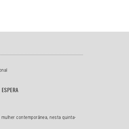
onal
E ESPERA
a mulher contemporânea, nesta quinta-