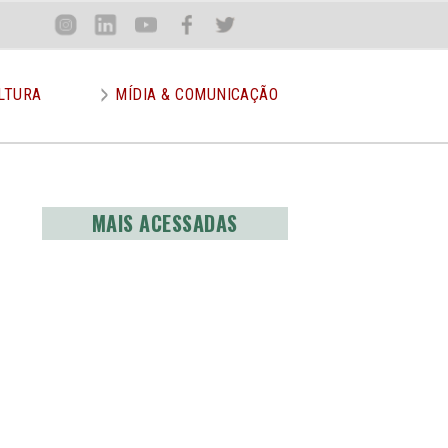
Loca
Inst
Lin
You
Face
Twit
or
LTURA
MÍDIA & COMUNICAÇÃO
MAIS ACESSADAS