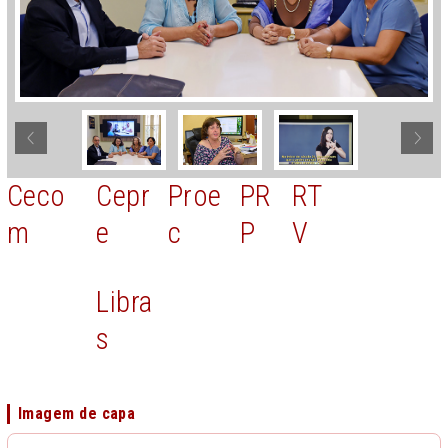
Ceco
Cepr
Proe
PR
RT
m
e
c
P
V
Libra
s
Imagem de capa