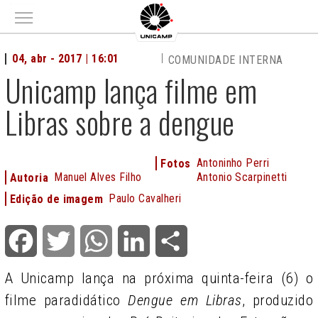
Main menu
04, abr - 2017 | 16:01
COMUNIDADE INTERNA
Unicamp lança filme em
Libras sobre a dengue
Antoninho Perri
Fotos
Manuel Alves Filho
Antonio Scarpinetti
Autoria
Paulo Cavalheri
Edição de imagem
Facebook
Twitter
WhatsApp
LinkedIn
Share
A Unicamp lança na próxima quinta-feira (6) o
filme paradidático
Dengue em Libras
, produzido