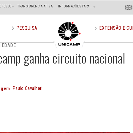
Menu
GRESSO
TRANSPARÊNCIA ATIVA
INFORMAÇÕES PARA...
En
Superi
Direito
PESQUISA
EXTENSÃO E CU
CIEDADE
amp ganha circuito nacional
Paulo Cavalheri
magem
e