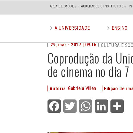
Main
ÁREA DE SAÚDE
FACULDADES E INSTITUTOS
IN
superior
A UNIVERSIDADE
ENSINO
Main
menu
29, mar - 2017 | 09:16
CULTURA E SO
Coprodução da Unic
de cinema no dia 7
Gabriela Villen
Autoria
Edição de i
Facebook
Twitter
WhatsApp
LinkedIn
Shar