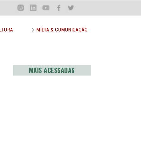
Loca
Inst
Lin
You
Face
Twit
or
LTURA
MÍDIA & COMUNICAÇÃO
MAIS ACESSADAS