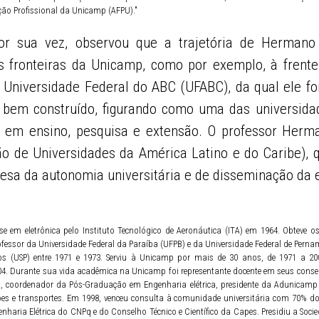
ção Profissional da Unicamp (AFPU)."
or sua vez, observou que a trajetória de Hermano
s fronteiras da Unicamp, como por exemplo, à frente
niversidade Federal do ABC (UFABC), da qual ele foi
 bem construído, figurando como uma das universid
a em ensino, pesquisa e extensão. O professor He
o de Universidades da América Latino e do Caribe), 
esa da autonomia universitária e de disseminação da 
e em eletrônica pelo Instituto Tecnológico de Aeronáutica (ITA) em 1964. Obteve 
ofessor da Universidade Federal da Paraíba (UFPB) e da Universidade Federal de Perna
s (USP) entre 1971 e 1973. Serviu à Unicamp por mais de 30 anos, de 1971 a 20
4. Durante sua vida acadêmica na Unicamp foi representante docente em seus conselh
to, coordenador da Pós-Graduação em Engenharia elétrica, presidente da Adunicam
ões e transportes. Em 1998, venceu consulta à comunidade universitária com 70% d
aria Elétrica do CNPq e do Conselho Técnico e Científico da Capes. Presidiu a Socie