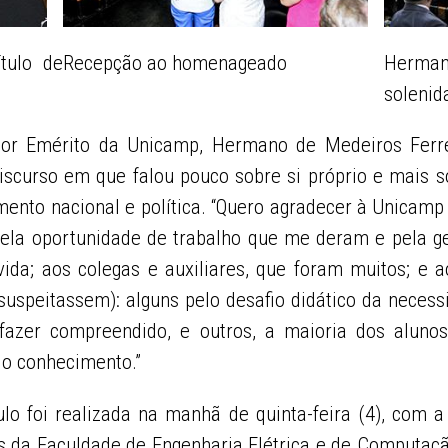
tulo de
Recepção ao homenageado
Herman
solenid
ssor Emérito da Unicamp, Hermano de Medeiros Ferre
scurso em que falou pouco sobre si próprio e mais 
mento nacional e política. “Quero agradecer à Unicamp
ela oportunidade de trabalho que me deram e pela g
vida; aos colegas e auxiliares, que foram muitos; e
speitassem): alguns pelo desafio didático da neces
zer compreendido, e outros, a maioria dos alunos, 
do conhecimento.”
ulo foi realizada na manhã de quinta-feira (4), com 
os da Faculdade de Engenharia Elétrica e de Computaç