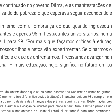
a e continuado no governo Dilma, e as manifestações de
m-saído da pobreza e que esperava seguir ascendendo 
imismo com a lembrança de que quando ingressou n
tantes e apenas 95 mil estudantes universitários, num
1 para 28. “Por mais que façamos críticas à educaçã
nossos filhos e netos vão experimentar. Se olharmos 
íceis e que os enfrentamos. Precisamos avançar na in
onal – mais educação, hoje, significa no futuro um 
geral da Universidade e que atuou como assessor do Gabinete do Reitor na gestão 
 momento inicial foi crítico devido à situação financeira, pois em 98 o comprometim
da do ponto de vista das finanças e das práticas administrativas. Existem ações pres
ira a adotar a alocação de recursos para planejar seu futuro; a revisão periódica do
nte tempo; a implantação do Hospital Estadual de Sumaré, com uma destinaçã