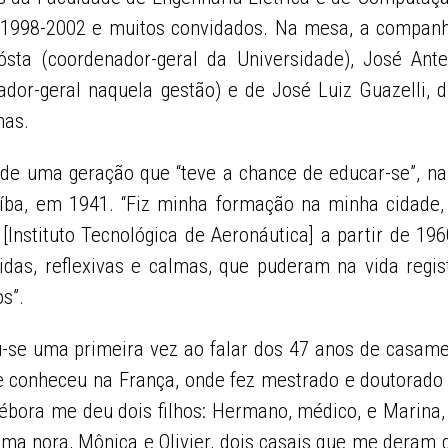
o 1998-2002 e muitos convidados. Na mesa, a companh
rósta (coordenador-geral da Universidade), José Ant
or-geral naquela gestão) e de José Luiz Guazelli, d
nas.
de uma geração que “teve a chance de educar-se”, na
aíba, em 1941. “Fiz minha formação na minha cidade
[Instituto Tecnológica de Aeronáutica] a partir de 
idas, reflexivas e calmas, que puderam na vida regi
os”.
-se uma primeira vez ao falar dos 47 anos de casame
e conheceu na França, onde fez mestrado e doutorado 
 Débora me deu dois filhos: Hermano, médico, e Marina,
ma nora, Mônica e Olivier, dois casais que me deram 