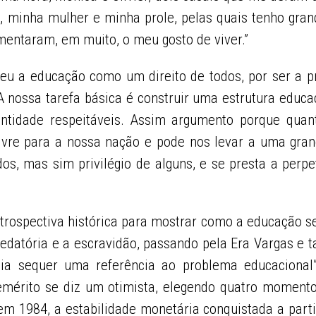
s, minha mulher e minha prole, pelas quais tenho gra
mentaram, em muito, o meu gosto de viver.”
eu a educação como um direito de todos, por ser a p
 nossa tarefa básica é construir uma estrutura educac
ntidade respeitáveis. Assim argumento porque qua
livre para a nossa nação e pode nos levar a uma gra
dos, mas sim privilégio de alguns, e se presta a perpe
rospectiva histórica para mostrar como a educação se
redatória e a escravidão, passando pela Era Vargas e
stia sequer uma referência ao problema educacional”
 emérito se diz um otimista, elegendo quatro moment
a em 1984, a estabilidade monetária conquistada a part