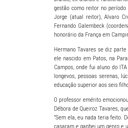
gestão como reitor no períod
Jorge (atual reitor), Alvaro C
Fernando Galembeck (coordenad
honorário da França em Campi
Hermano Tavares se diz parte 
ele nascido em Patos, na Par
Campos, onde fui aluno do ITA 
longevos, pessoas serenas, lúc
educação superior aos seis filh
O professor emérito emocionou
Débora de Queiroz Tavares, qu
“Sem ela, eu nada teria feito.
casaram e ganhei um genro e u