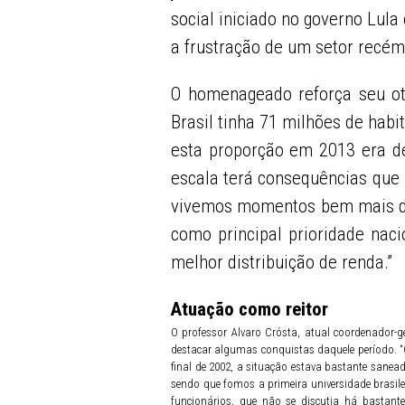
social iniciado no governo Lul
a frustração de um setor recé
O homenageado reforça seu ot
Brasil tinha 71 milhões de habi
esta proporção em 2013 era de 
escala terá consequências que 
vivemos momentos bem mais dif
como principal prioridade naci
melhor distribuição de renda.”
Atuação como reitor
O professor Alvaro Crósta, atual coordenador-
destacar algumas conquistas daquele período. “O
final de 2002, a situação estava bastante sanea
sendo que fomos a primeira universidade brasile
funcionários, que não se discutia há basta