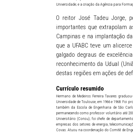
Universidade; e a criação da Agência para Forma
O reitor José Tadeu Jorge, p
importantes que extrapolam a
Campinas e na implantação da U
que a UFABC teve um alicerce
galgado degraus de excelênci
reconhecimento da Udual (Uniã
destas regiões em ações de def
Currículo resumido
Hermano de Medeiros Ferreira Tavares graduou-s
Universidade de Toulouse, em 1966 e 1968. Foi pr
também da Escola de Engenharia de São Carlo
permanecendo como professor voluntário até 200
Universitário (Consu); foi chefe de departamen
empresas dos setores de energia, telecomunicaç
Covas. Atuou na coordenação do Comitê de Engenh