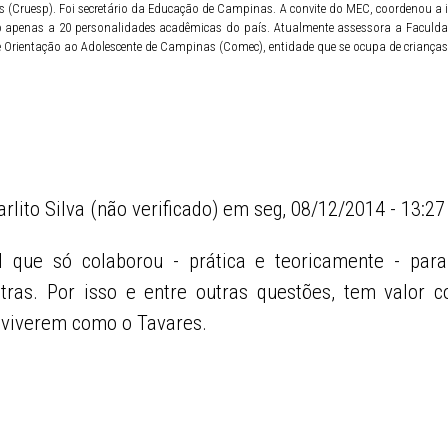
as (Cruesp). Foi secretário da Educação de Campinas. A convite do MEC, coordenou a 
o apenas a 20 personalidades acadêmicas do país. Atualmente assessora a Faculda
e Orientação ao Adolescente de Campinas (Comec), entidade que se ocupa de crianças 
arlito Silva (não verificado)
em seg, 08/12/2014 - 13:27
al que só colaborou - prática e teoricamente - para
utras. Por isso e entre outras questões, tem valor
nviverem como o Tavares.