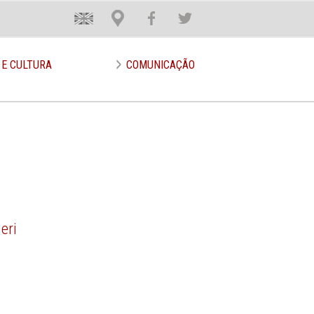
En
Loca
Face
Twit
 E CULTURA
COMUNICAÇÃO
eri