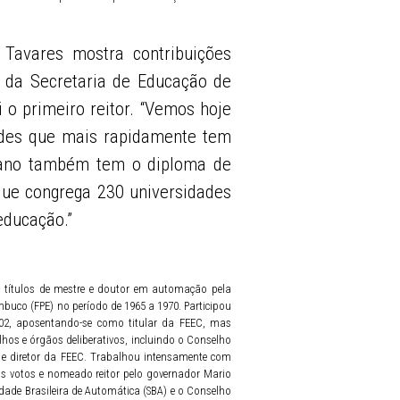
 Tavares mostra contribuições
 da Secretaria de Educação de
 o primeiro reitor. “Vemos hoje
ades que mais rapidamente tem
rmano também tem o diploma de
que congrega 230 universidades
educação.”
os títulos de mestre e doutor em automação pela
mbuco (FPE) no período de 1965 a 1970. Participou
02, aposentando-se como titular da FEEC, mas
os e órgãos deliberativos, incluindo o Conselho
p e diretor da FEEC. Trabalhou intensamente com
os votos e nomeado reitor pelo governador Mario
dade Brasileira de Automática (SBA) e o Conselho