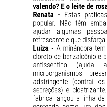
valendo? E o leite de ros
Renata -
Estas prática
popular. Não têm embas
ajudar algumas pessoa
refrescante e que disfarça 
Luiza -
A minâncora tem 
cloreto de benzalcônio e
antisséptico (ajuda 
microorganismos prese
adstringente (contrai o
secreções) e cicatrizan
fabrica lançou a linha de
contendo como um dos c