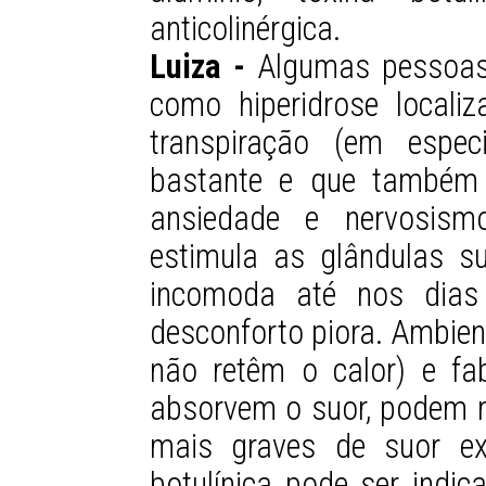
anticolinérgica.
Luiza -
Algumas pessoas
como hiperidrose local
transpiração (em espec
bastante e que também 
ansiedade e nervosism
estimula as glândulas su
incomoda até nos dias
desconforto piora. Ambien
não retêm o calor) e fa
absorvem o suor, podem r
mais graves de suor ex
botulínica pode ser indic