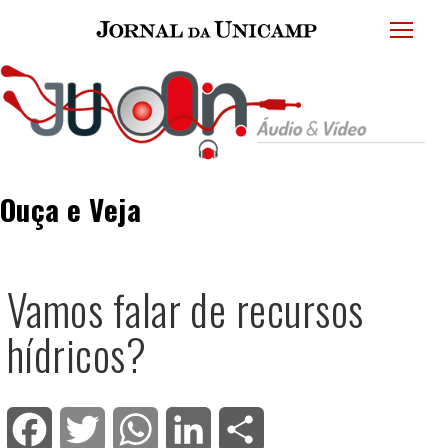
JU
menu
superi
Ouça e Veja
Vamos falar de recursos
hídricos?
Facebook
Twitter
WhatsApp
LinkedIn
Share