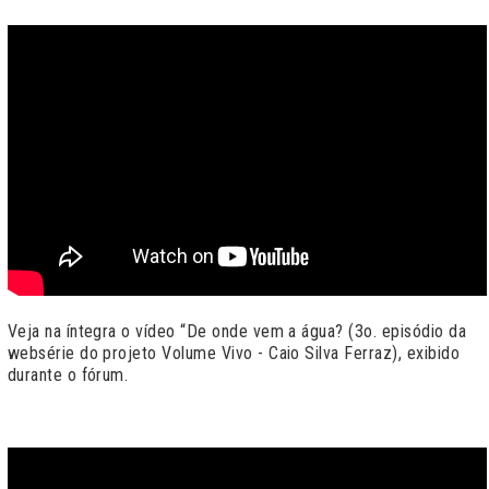
Veja na íntegra o vídeo “De onde vem a água? (3o. episódio da
websérie do projeto Volume Vivo - Caio Silva Ferraz), exibido
durante o fórum.