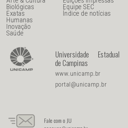
JU Menu acesso rápido
JU menu sanduiche
Arte & Cultura
Edições Impressas
Biológicas
Equipe SEC
Exatas
Índice de notícias
Humanas
Inovação
Saúde
Universidade Estadual
de Campinas
www.unicamp.br
portal@unicamp.br
Fale com o JU