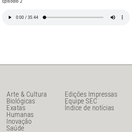
Episódio 2
JU Menu acesso rápido
JU menu sanduiche
Arte & Cultura
Edições Impressas
Biológicas
Equipe SEC
Exatas
Índice de notícias
Humanas
Inovação
Saúde