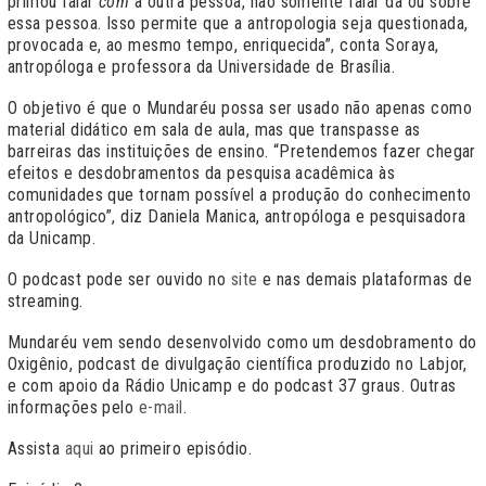
primou falar
com
a outra pessoa, não somente falar da ou sobre
essa pessoa. Isso permite que a antropologia seja questionada,
provocada e, ao mesmo tempo, enriquecida”, conta Soraya,
antropóloga e professora da Universidade de Brasília.
O objetivo é que o Mundaréu possa ser usado não apenas como
material didático em sala de aula, mas que transpasse as
barreiras das instituições de ensino. “Pretendemos fazer chegar
efeitos e desdobramentos da pesquisa acadêmica às
comunidades que tornam possível a produção do conhecimento
antropológico”, diz Daniela Manica, antropóloga e pesquisadora
da Unicamp.
O podcast pode ser ouvido no
site
e nas demais plataformas de
streaming.
Mundaréu vem sendo desenvolvido como um desdobramento do
Oxigênio, podcast de divulgação científica produzido no Labjor,
e com apoio da Rádio Unicamp e do podcast 37 graus. Outras
informações pelo
e-mail
.
Assista
aqui
ao primeiro episódio.