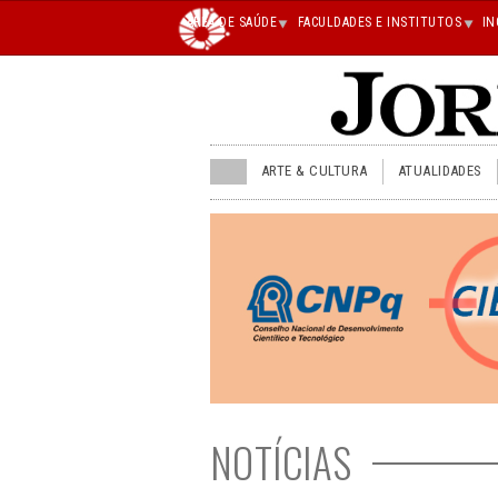
Main
ÁREA DE SAÚDE
FACULDADES E INSTITUTOS
IN
superior
JU
ARTE & CULTURA
ATUALIDADES
menu
superior
NOTÍCIAS