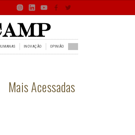
Loca
Busca
Inst
Lin
You
Face
Twit
or
HUMANAS
INOVAÇÃO
OPINIÃO
Mais Acessadas