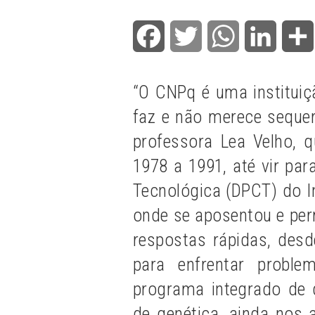
Facebook
Twitter
WhatsApp
LinkedI
“O CNPq é uma instituiç
faz e não merece sequer
professora Lea Velho, 
1978 a 1991, até vir par
Tecnológica (DPCT) do I
onde se aposentou e pe
respostas rápidas, desd
para enfrentar probl
programa integrado de
de genética, ainda nos