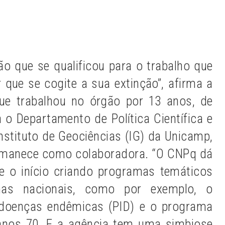
n
Share
ão que se qualificou para o trabalho que
 que se cogite a sua extinção”, afirma a
que trabalhou no órgão por 13 anos, de
a o Departamento de Política Científica e
nstituto de Geociências (IG) da Unicamp,
rmanece como colaboradora. “O CNPq dá
e o início criando programas temáticos
emas nacionais, como por exemplo, o
 doenças endêmicas (PID) e o programa
 anos 70. E a agência tem uma simbiose