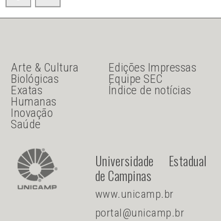
JU Menu acesso rápido
JU menu sanduiche
Arte & Cultura
Edições Impressas
Biológicas
Equipe SEC
Exatas
Índice de notícias
Humanas
Inovação
Saúde
Universidade Estadual
de Campinas
www.unicamp.br
portal@unicamp.br