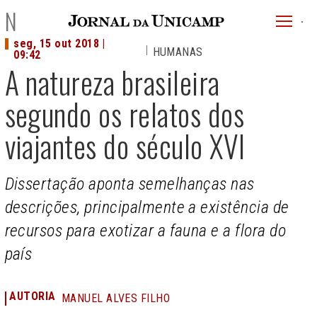
JU
NOTÍCIAS
menu
seg, 15 out 2018 |
HUMANAS
superi
09:42
A natureza brasileira
segundo os relatos dos
viajantes do século XVI
Dissertação aponta semelhanças nas
descrições, principalmente a existência de
recursos para exotizar a fauna e a flora do
país
AUTORIA
MANUEL ALVES FILHO