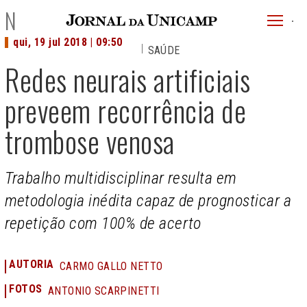
JU
NOTÍCIAS
menu
qui, 19 jul 2018 | 09:50
SAÚDE
superi
Redes neurais artificiais
preveem recorrência de
trombose venosa
Trabalho multidisciplinar resulta em
metodologia inédita capaz de prognosticar a
repetição com 100% de acerto
AUTORIA
CARMO GALLO NETTO
FOTOS
ANTONIO SCARPINETTI