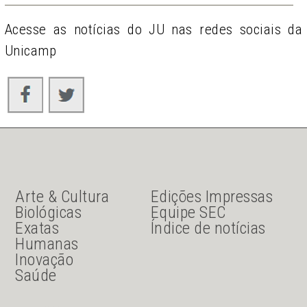
Acesse as notícias do JU nas redes sociais da
Unicamp
JU Menu acesso rápido
JU menu sanduiche
Arte & Cultura
Edições Impressas
Biológicas
Equipe SEC
Exatas
Índice de notícias
Humanas
Inovação
Saúde