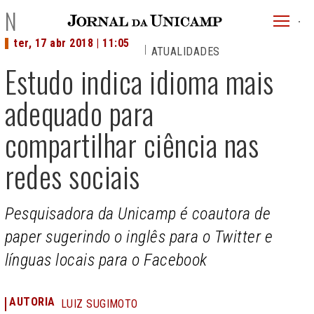
JU
NOTÍCIAS
menu
ter, 17 abr 2018 | 11:05
ATUALIDADES
superi
Estudo indica idioma mais
adequado para
compartilhar ciência nas
redes sociais
Pesquisadora da Unicamp é coautora de
paper sugerindo o inglês para o Twitter e
línguas locais para o Facebook
AUTORIA
LUIZ SUGIMOTO