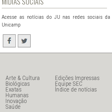
MÍDIAS SOCIAIS
Acesse as notícias do JU nas redes sociais da
Unicamp
JU Menu acesso rápido
JU menu sanduiche
Arte & Cultura
Edições Impressas
Biológicas
Equipe SEC
Exatas
Índice de notícias
Humanas
Inovação
Saúde