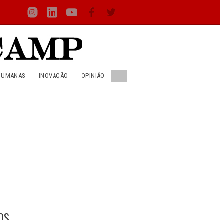
Loca
Busca
Inst
Lin
You
Face
Twit
or
HUMANAS
INOVAÇÃO
OPINIÃO
os