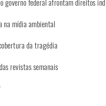
do governo federal afrontam direitos in
a na mídia ambiental
 cobertura da tragédia
das revistas semanais
?