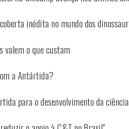
coberta inédita no mundo dos dinossaur
as valem o que custam
com a Antártida?
rtida para o desenvolvimento da ciência 
 reduzir o apoio à C&T no Brasil"