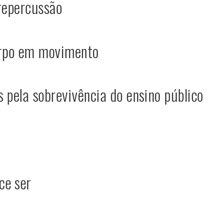
 repercussão
orpo em movimento
 pela sobrevivência do ensino público
ce ser