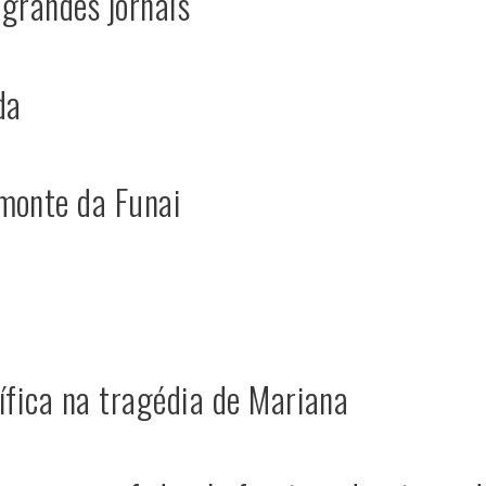
 grandes jornais
da
monte da Funai
ífica na tragédia de Mariana