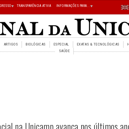
Menu
GRESSO
TRANSPARÊNCIA ATIVA
INFORMAÇÕES PARA...
En
Superi
Direito
ARTIGOS
BIOLÓGICAS
ESPECIAL
EXATAS & TECNOLÓGICAS
SAÚDE
racial na Unicamp avança nos últimos an