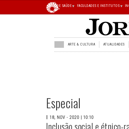
Main
ÁREA DE SAÚDE
FACULDADES E INSTITUTOS
IN
superior
JU
ARTE & CULTURA
ATUALIDADES
menu
superior
Especial
18, NOV - 2020 | 10:10
Inclusão social e étnico-