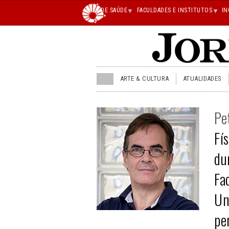
Main
ÁREA DE SAÚDE
FACULDADES E INSTITUTOS
IN
superior
JU
ARTE & CULTURA
ATUALIDADES
menu
superior
Pe
Fí
du
Fa
Un
pe