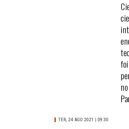
Ci
ci
in
en
te
fo
pe
no
Pa
TER, 24 AGO 2021 | 09:30