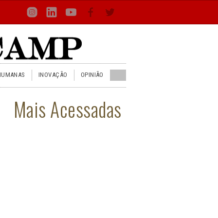
Loca
Busca
Inst
Lin
You
Face
Twit
or
HUMANAS
INOVAÇÃO
OPINIÃO
Mais Acessadas