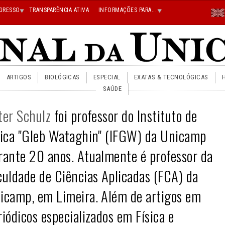
Menu
GRESSO
TRANSPARÊNCIA ATIVA
INFORMAÇÕES PARA...
En
Superi
Direito
ARTIGOS
BIOLÓGICAS
ESPECIAL
EXATAS & TECNOLÓGICAS
SAÚDE
ter Schulz
foi professor do Instituto de
sica
"Gleb Wataghin"
(IFGW) da Unicamp
rante 20 anos. Atualmente é professor da
culdade de Ciências Aplicadas (FCA) da
icamp, em Limeira. Além de artigos em
riódicos especializados em Física e