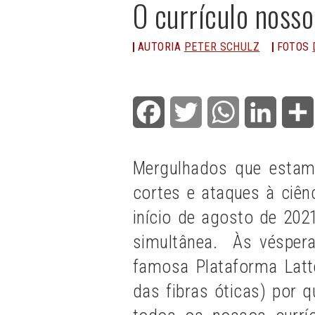
O currículo nosso
AUTORIA
PETER SCHULZ
FOTOS
Facebook
Twitter
WhatsApp
LinkedI
Mergulhados que esta
cortes e ataques à ciênc
início de agosto de 202
simultânea. Às vésper
famosa Plataforma Latt
das fibras óticas) por