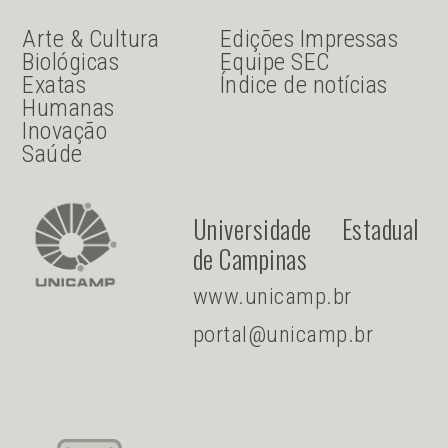
JU Menu acesso rápido
JU menu sanduiche
Arte & Cultura
Edições Impressas
Biológicas
Equipe SEC
Exatas
Índice de notícias
Humanas
Inovação
Saúde
Universidade Estadual
de Campinas
www.unicamp.br
portal@unicamp.br