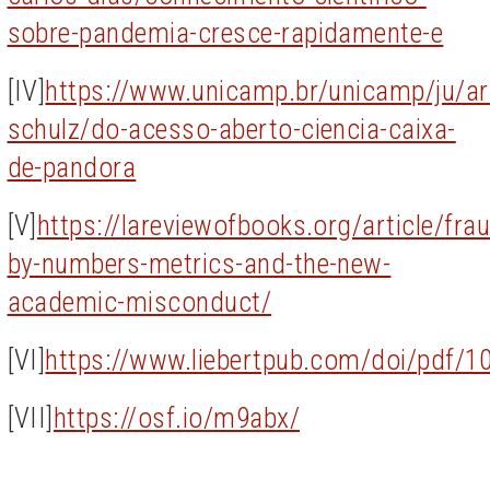
sobre-pandemia-cresce-rapidamente-e
[IV]
https://www.unicamp.br/unicamp/ju/ar
schulz/do-acesso-aberto-ciencia-caixa-
de-pandora
[V]
https://lareviewofbooks.org/article/fra
by-numbers-metrics-and-the-new-
academic-misconduct/
[VI]
https://www.liebertpub.com/doi/pdf/
[VII]
https://osf.io/m9abx/