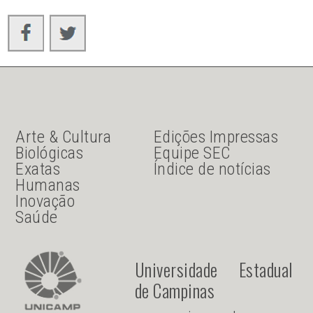
JU Menu acesso rápido
JU menu sanduiche
Arte & Cultura
Edições Impressas
Biológicas
Equipe SEC
Exatas
Índice de notícias
Humanas
Inovação
Saúde
Universidade Estadual
de Campinas