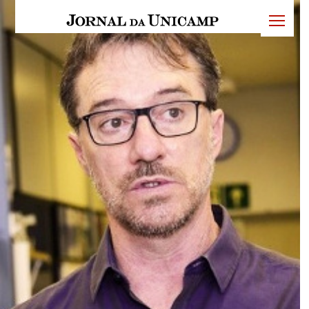
JU
menu
superi