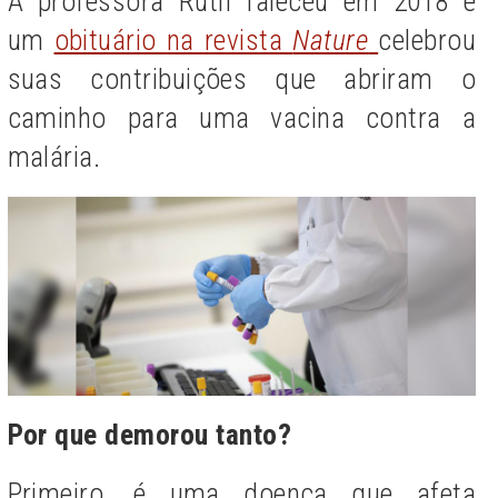
A professora Ruth faleceu em 2018 e
um
obituário
na revista
Nature
celebrou
suas contribuições que abriram o
caminho para uma vacina contra a
malária.
Por que demorou tanto?
Primeiro, é uma doença que afeta