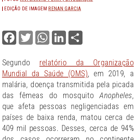
EDIÇÃO DE IMAGEM
RENAN GARCIA
Facebook
Twitter
WhatsApp
LinkedIn
Share
Segundo
relatório da Organização
Mundial da Saúde (OMS)
, em 2019, a
malária, doença transmitida pela picada
das fêmeas do mosquito
Anopheles
,
que afeta pessoas negligenciadas em
países de baixa renda, matou cerca de
409 mil
pessoas. Desses,
cerca de 94%
dos casos ocorreram no continente