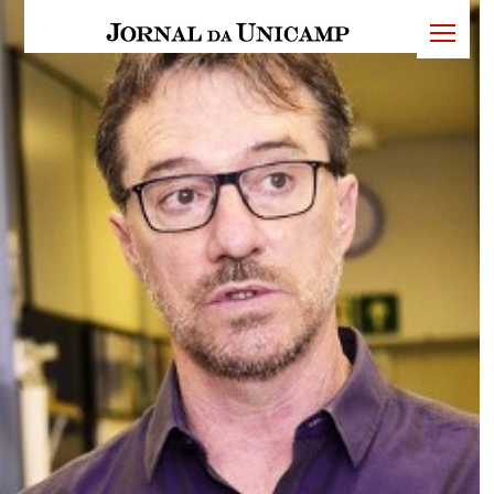
JU
menu
superi