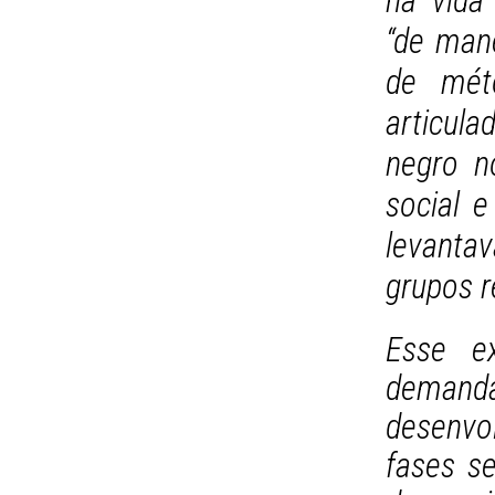
na vida 
“de mane
de mét
articula
negro no
social 
levanta
grupos re
Esse ex
deman
desenvo
fases se