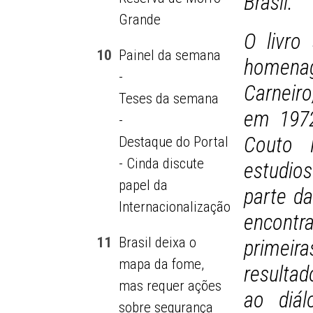
Brasil.
Grande
O livro
10
Painel da semana
homena
-
Carneiro
Teses da semana
em 1972
-
Couto F
Destaque do Portal
- Cinda discute
estudios
papel da
parte da
Internacionalização
encontr
11
Brasil deixa o
primeir
mapa da fome,
resultad
mas requer ações
ao diá
sobre segurança