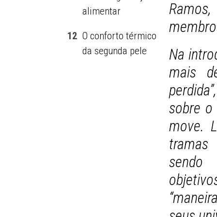
Ramos, 
alimentar
membros
12
O conforto térmico
da segunda pele
Na intr
mais d
perdida”
sobre o 
move. L
tramas 
sendo 
objetivo
“maneir
seus uni