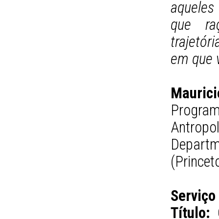
aqueles
que ra
trajetó
em que v
Mauric
Progr
Antrop
Departm
(Princet
Serviço
Título:
O