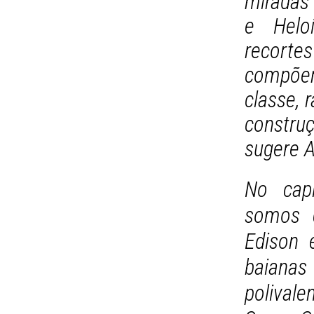
miradas 
e Helo
recorte
compõe
classe, 
constru
sugere 
No capí
somos c
Edison 
baianas 
polival