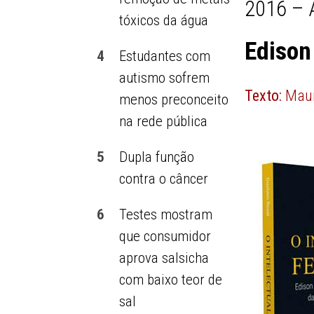
2016 – 
tóxicos da água
Edison
4
Estudantes com
autismo sofrem
Texto:
Maur
menos preconceito
na rede pública
5
Dupla função
contra o câncer
6
Testes mostram
que consumidor
aprova salsicha
com baixo teor de
sal