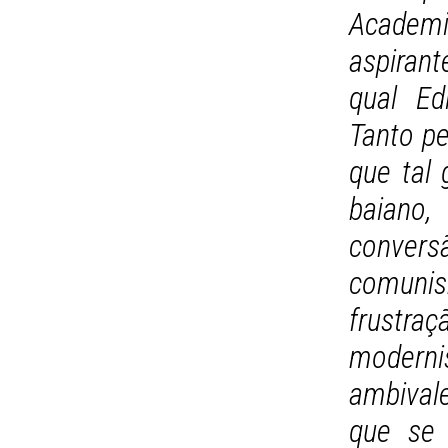
Academia
aspirant
qual Ed
Tanto pe
que tal 
baiano,
convers
comuni
frustra
moderni
ambival
que se 