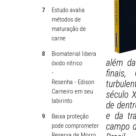
7
Estudo avalia
métodos de
maturação de
carne
8
Biomaterial libera
além da
óxido nítrico
finais
-
Resenha - Edison
turbule
Carneiro em seu
século 
labirinto
de dent
e da tr
9
Baixa proteção
campo de
pode comprometer
Reserva de Morro