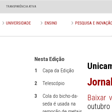
TRANSPARÊNCIA ATIVA
Edição nº 673
UNIVERSIDADE
ENSINO
PESQUISA E INOVAÇÃ
Nesta Edição
Unica
1
Capa da Edição
Jorna
2
Telescópio
3
Cola do bicho-da-
Baixar 
seda é usada na
outubro
remoção de metais