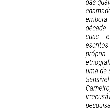
das quai
chamado
embora 
década 
suas e
escrito
própria
etnograf
uma de s
Sensível
Carneiro
irrec
pesqui