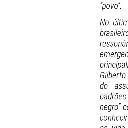
“povo”.
No últi
brasi
ressonâ
emer
princip
Gilberto
do ass
padrões
negro” 
conheci