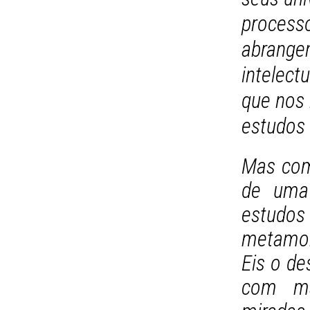
proces
abrange
intelect
que nos
estudos s
Mas com
de uma
estudos
metamor
Eis o de
com mae