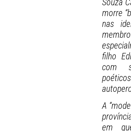
Souza Ca
morre “b
nas ide
membros
especia
filho E
com se
poéti
autoperc
A “mode
provínci
em que