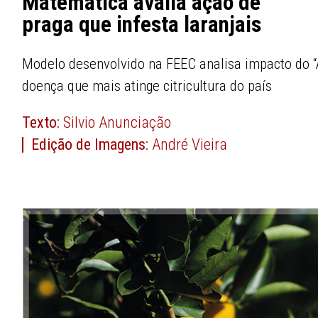
Matemática avalia ação de
praga que infesta laranjais
Modelo desenvolvido na FEEC analisa impacto do “
doença que mais atinge citricultura do país
Texto:
Silvio Anunciação
Edição de Imagens:
André Vieira