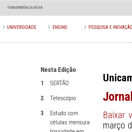
TRANSPARÊNCIA ATIVA
Edição nº 648
UNIVERSIDADE
ENSINO
PESQUISA E INOVAÇÃ
Nesta Edição
Unica
1
SERTÃO
Jorna
2
Telescópio
3
Estudo com
Baixar 
células mensura
março d
toxicidade em