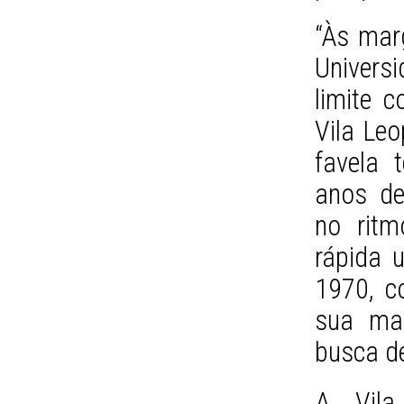
“Às mar
Univers
limite c
Vila Leo
favela 
anos d
no ritm
rápida 
1970, c
sua mai
busca de
A Vila