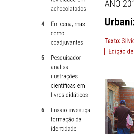
ANO 201
achocolatados
Urbani
4
Em cena, mas
como
Texto:
Silv
coadjuvantes
Edição de
5
Pesquisador
analisa
ilustrações
científicas em
livros didáticos
6
Ensaio investiga
formação da
identidade