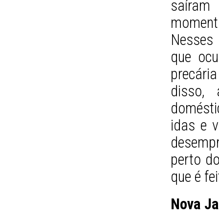
saíram 
momento
Nesses 
que oc
precári
disso, 
domésti
idas e v
desempr
perto do
que é fe
Nova J