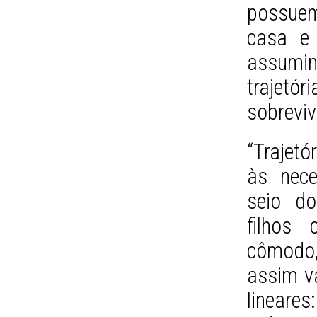
possuem
casa e
assumi
trajetó
sobreviv
“Trajetó
às nece
seio do
filhos 
cômodo,
assim va
lineare