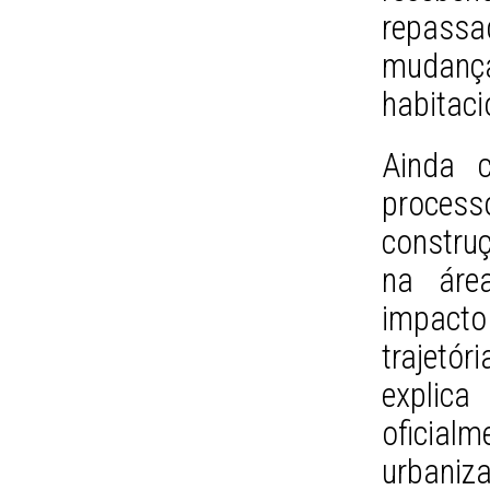
repassad
mudan
habitaci
Ainda 
proces
constru
na áre
impact
trajetó
explica
oficia
urbaniza