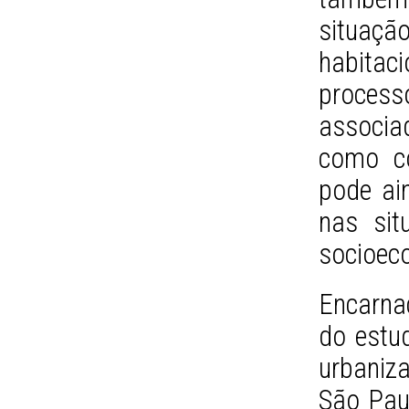
situaç
habitac
proces
associa
como co
pode ain
nas sit
socioeco
Encarna
do estu
urbaniza
São Pau