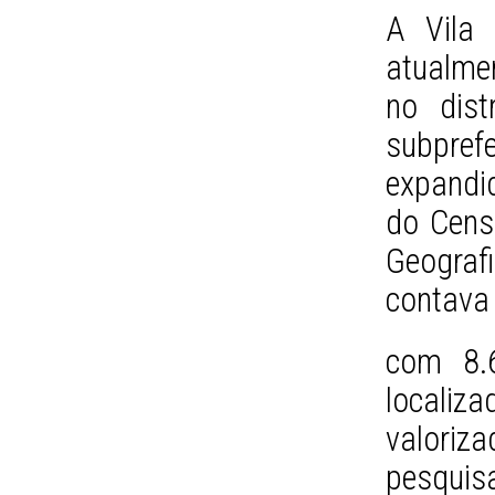
A Vila 
atualme
no dist
subpre
expandi
do Censo
Geograf
contava
com 8.
localiz
valoriz
pesquis