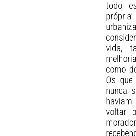
todo es
própria
urbani
conside
vida, 
melhori
como do
Os que 
nunca s
haviam
voltar 
morado
receben