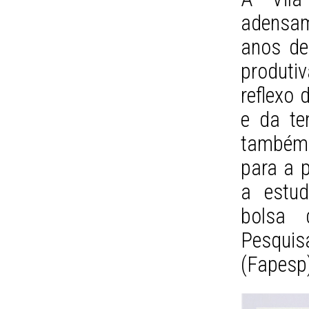
adensam
anos de
produti
reflexo
e da te
também d
para a 
a estud
bolsa
Pesqui
(Fapesp