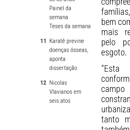
compre
Painel da
famílias
semana
bem com
Teses da semana
mais r
pelo p
11
Karatê previne
doenças ósseas,
esgoto.
aponta
“Esta 
dissertação
confor
12
Nicolas
camp
Vlavianos em
constra
seis atos
urbaniz
tanto m
também 