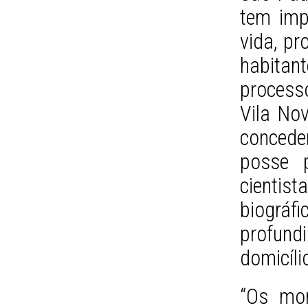
tem imp
vida, pr
habitan
process
Vila No
concede
posse 
cientis
biográf
profun
domicíli
“Os mor