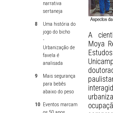
narrativa
sertaneja
8
Uma história do
jogo do bicho
A cient
-
Moya Re
Urbanização de
Estudo
favela é
Unicamp,
analisada
doutora
9
Mais segurança
paulis
para bebês
inter
abaixo do peso
urbani
ocupaç
10
Eventos marcam
os 50 anos