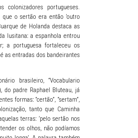
s colonizadores portugueses.
 que o sertão era então ‘outro
 Buarque de Holanda destaca as
da lusitana: a espanhola entrou
r; a portuguesa fortaleceu os
até as entradas dos bandeirantes
rio brasileiro, “Vocabulario
), do padre Raphael Bluteau, já
entes formas: “certão”, “sertam”,
olonização, tanto que Caminha
uelas terras: ‘pelo sertão nos
stender os olhos, não podíamos
muito longa’. A palavra também