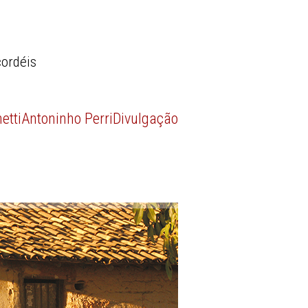
cordéis
etti
Antoninho Perri
Divulgação