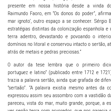
presente em nossa história desde a vinda do
Raimundo Faoro, em “Os donos do poder”, afirma
mar ignoto’, outro espaço a se conhecer. Sérgio
estratégias distintas da colonização espanhola e 
terra adentro, devastando e povoando o interio
domínios no litoral e conservou intacto o sertão, 
atrás de metais e pedras preciosas.”
O autor da tese lembra que o primeiro dicioná
portuguez e latino” (publicado entre 1712 e 1721
trazia a palavra sertão, ainda que grafada de difer
“sertaão”. “A palavra existia mesmo antes da c
expressou assim seu assombro com a vastidão daq
pareceu, vista do mar, muito grande, porque, a e
ver senão terra com arvoredos, que nos parecia 