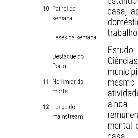
estand
10
Painel da
casa, a
semana
domést
trabalh
Teses da semana
Estudo 
Destaque do
Ciência
Portal
municí
mesmo t
11
No limiar da
morte
ativida
ainda
12
Longe do
remuner
mainstream
mental 
casa.