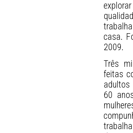
explor
qualidad
trabalh
casa. F
2009.
Três mi
feitas 
adultos 
60 anos
mulhe
compu
trabalh