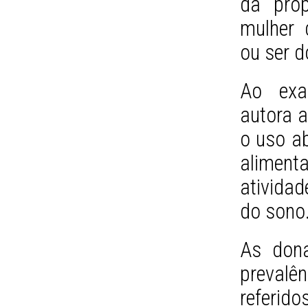
da pró
mulher 
ou ser d
Ao exa
autora a
o uso ab
alimenta
ativida
do sono
As don
prevalê
referi