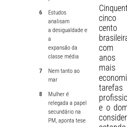
Cinquen
6
Estudos
cinco 
analisam
cento 
a desigualdade e
brasileir
a
com 
expansão da
anos
classe média
mais 
7
Nem tanto ao
econom
mar
tarefa
8
Mulher é
profissi
relegada a papel
e o dom
secundário na
conside
PM, aponta tese