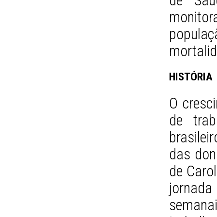
de Saú
monito
popul
mortalid
HISTÓRIA
O cresc
de tra
brasile
das don
de Caro
jornad
semanai