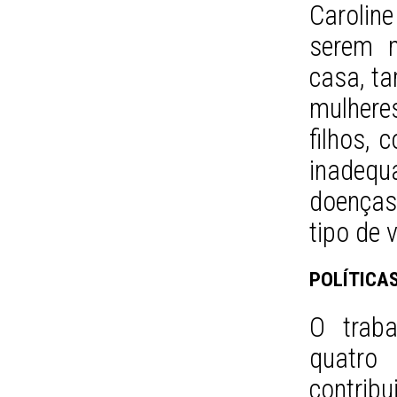
Carolin
serem m
casa, t
mulhere
filhos,
inadeq
doenças
tipo de v
POLÍTICA
O traba
quatro
contribu