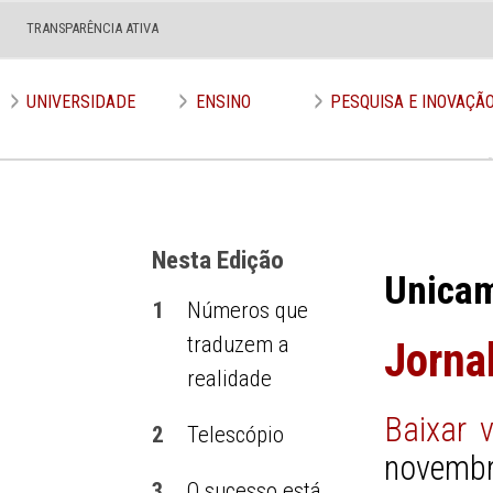
TRANSPARÊNCIA ATIVA
Edição nº 645
UNIVERSIDADE
ENSINO
PESQUISA E INOVAÇÃ
Nesta Edição
Unica
1
Números que
traduzem a
Jorna
realidade
Baixar 
2
Telescópio
novembr
3
O sucesso está