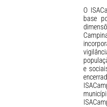
O ISACa
base po
dimens
Campin
incorpor
vigilâ
populaç
e sociai
encerr
ISACamp
municípi
ISACamp