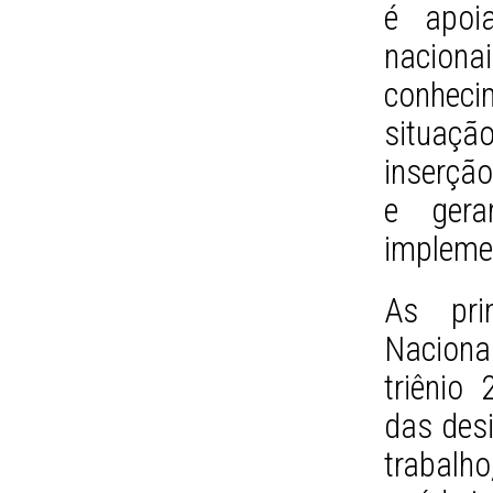
é apoi
nacion
conheci
situaçã
inserçã
e gera
implemen
As pri
Nacional
triênio
das desi
trabalh