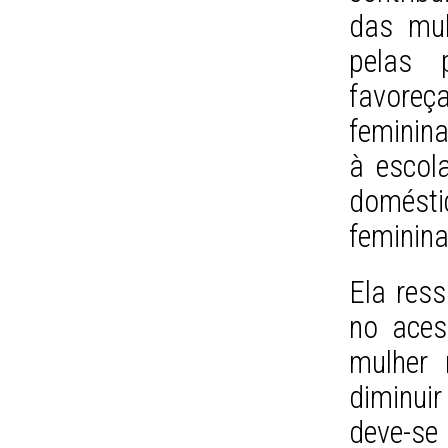
das mul
pelas p
favore
feminin
à escola
domésti
feminina
Ela ress
no aces
mulher 
diminui
deve-se