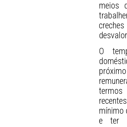
meios 
trabal
creche
desvalor
O tem
domést
próxi
remune
termos p
recente
mínimo d
e ter d