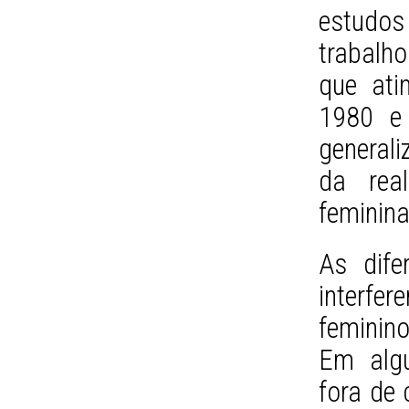
estudos 
trabalh
que ati
1980 e
general
da real
feminina
As dife
interfe
feminino
Em algu
fora de 