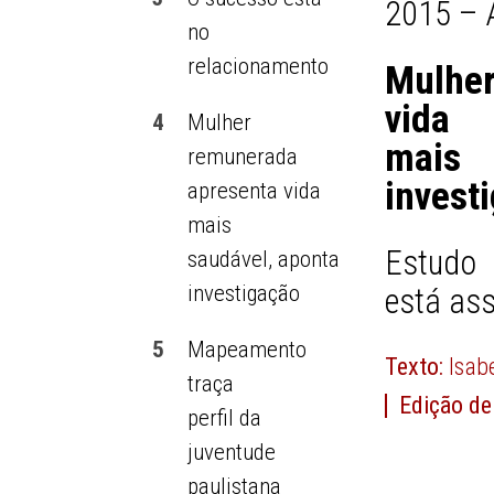
2015 – 
no
relacionamento
Mulhe
vida
4
Mulher
mais
remunerada
invest
apresenta vida
mais
Estudo 
saudável, aponta
investigação
está as
5
Mapeamento
Texto:
Isab
traça
Edição de
perfil da
juventude
paulistana