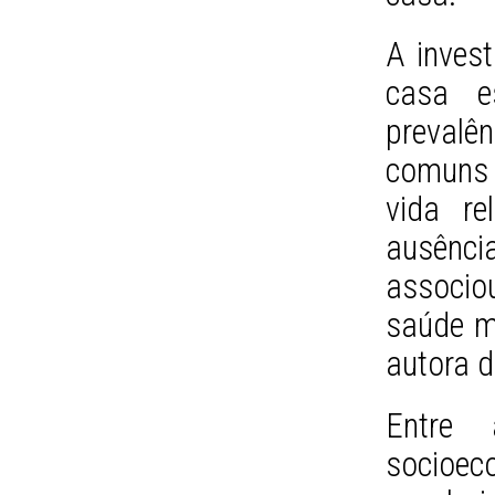
A inves
casa e
preval
comuns 
vida re
ausênc
associo
saúde me
autora d
Entre 
socio