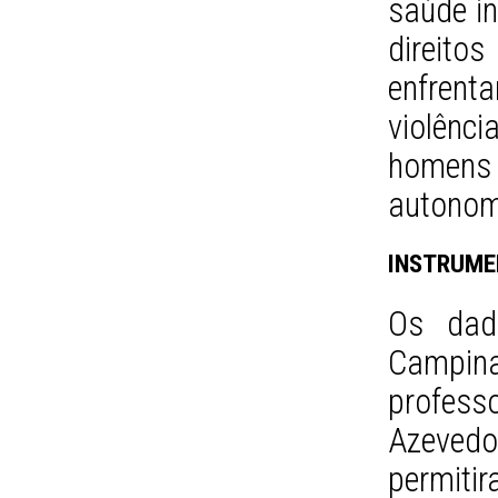
saúde in
direito
enfrent
violênc
homens
autonom
INSTRUM
Os dad
Campina
profess
Azevedo
permitir