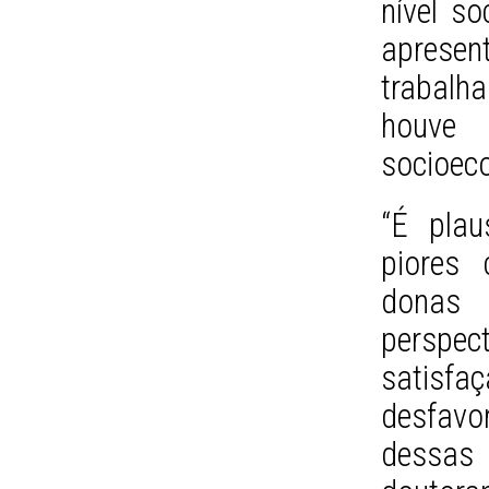
nível s
aprese
trabal
houve 
socioec
“É plau
piores 
donas
perspe
satisfa
desfavo
dessas