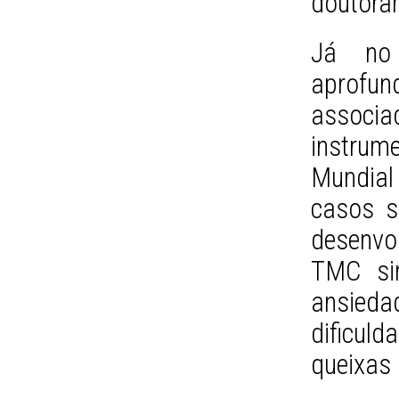
doutora
Já no 
aprofun
associa
instru
Mundial
casos s
desenvo
TMC sin
ansiedad
dificul
queixas