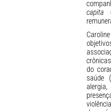
companh
capita
e
remuner
Caroli
objeti
associ
crônicas
do cora
saúde 
alergia
presenç
violênci