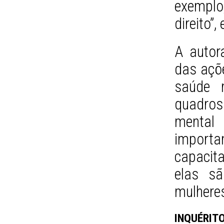
exemplo
direito”,
A autor
das açõe
saúde 
quadros
menta
importa
capacit
elas s
mulhere
INQUÉRIT