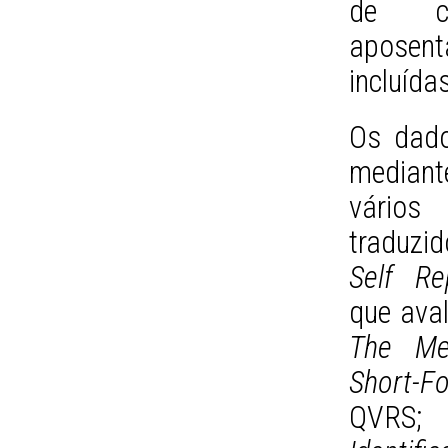
de ca
aposen
incluída
Os dado
median
vários
traduzid
Self Re
que ava
The Me
Short-F
QVR