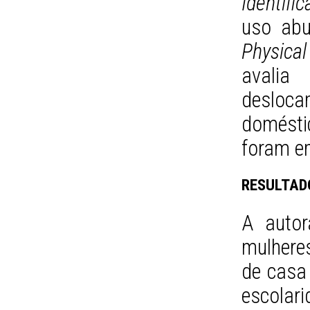
Identifi
uso abu
Physical
avalia 
desloca
domésti
foram e
RESULTAD
A autor
mulheres
de casa
escolari