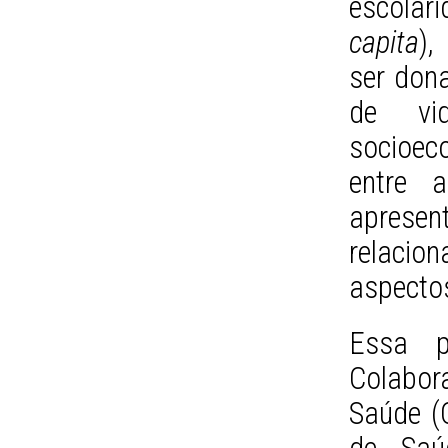
escolar
capita
),
ser don
de vi
socioec
entre 
apresen
relacio
aspectos
Essa p
Colabor
Saúde (