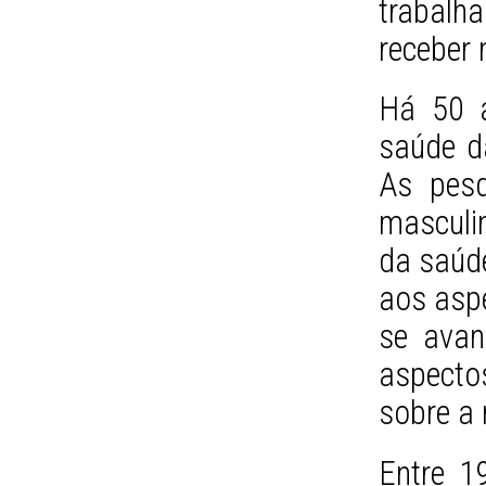
trabal
receber 
Há 50 a
saúde d
As pesq
masculi
da saúde
aos asp
se avan
aspectos
sobre a 
Entre 1