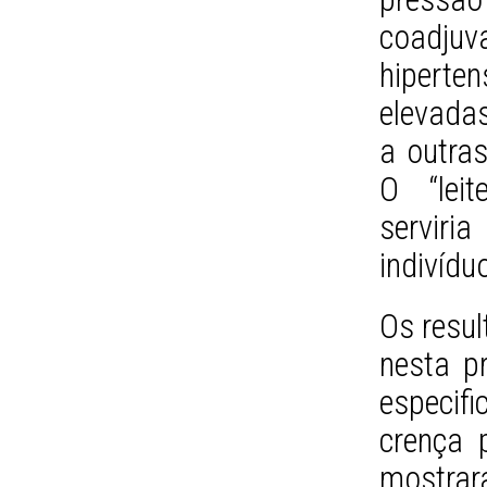
coadj
hiperte
elevadas
a outras
O “leit
serviri
indivídu
Os resul
nesta p
especifi
crença p
mostra