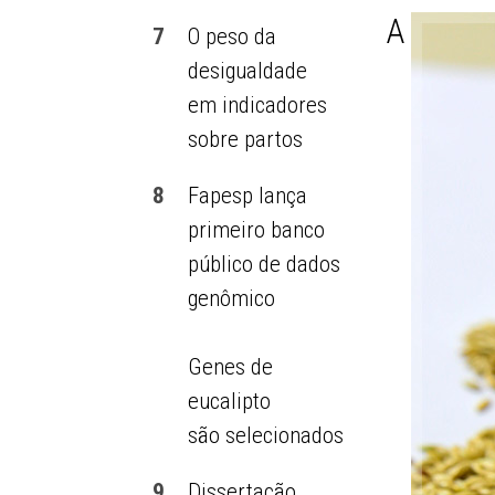
A
7
O peso da
desigualdade
em indicadores
sobre partos
8
Fapesp lança
primeiro banco
público de dados
genômico
Genes de
eucalipto
são selecionados
9
Dissertação