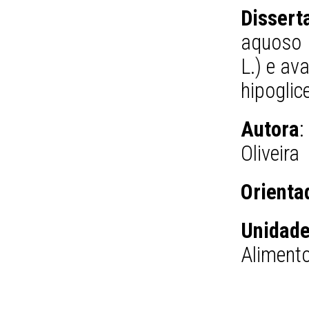
Dissert
aquoso 
L.) e av
hipoglic
Autora
:
Oliveira
Orienta
Unidad
Aliment