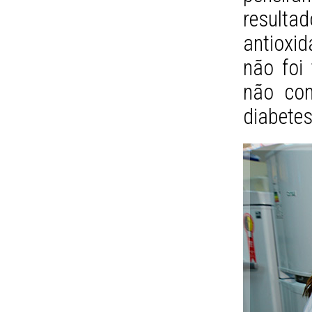
result
antioxi
não foi
não con
diabetes