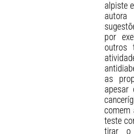
alpiste 
autora
sugestõ
por exe
outros 
ativi
antidiab
as prop
apesar 
cancerí
comem a
teste co
tirar 