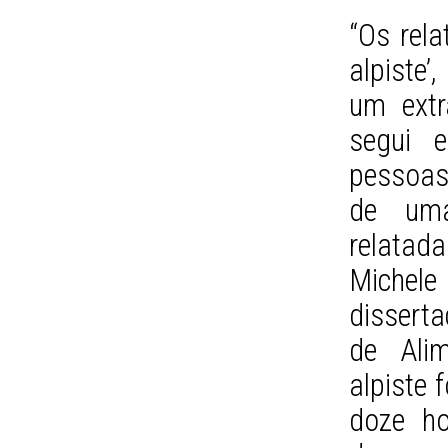
“Os rela
alpiste
um extr
segui 
pessoas
de uma
relata
Michel
dissert
de Ali
alpiste 
doze ho