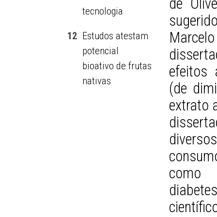
de Oliv
tecnologia
sugerid
Marcel
12
Estudos atestam
potencial
dissert
bioativo de frutas
efeitos 
nativas
(de dimi
extrato 
dissert
divers
consumo
como t
diabete
científi