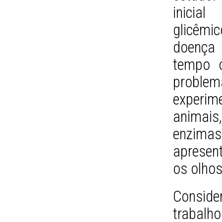
inicia
glicêmi
doença
tempo o
problem
experim
animai
enzim
apresen
os olhos
Conside
trabal