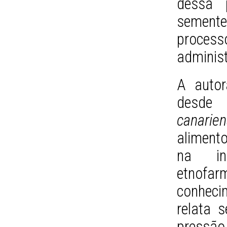
dessa 
semente
process
administ
A autor
desde
canarien
aliment
na in
etnofar
conheci
relata 
pressão 