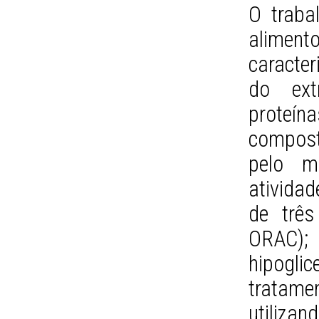
O traba
aliment
caracte
do ext
proteín
compost
pelo m
atividad
de trê
ORAC);
hipogli
tratam
utilizan