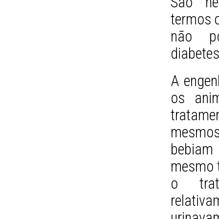
São ne
termos c
não po
diabetes
A engen
os anim
tratam
mesmos
bebiam 
mesmo t
o tra
relativ
urinava