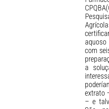
CPQBA(
Pesqui
Agríco
certifi
aquoso 
com sei
prepara
a soluç
interess
podería
extrato 
– e talv