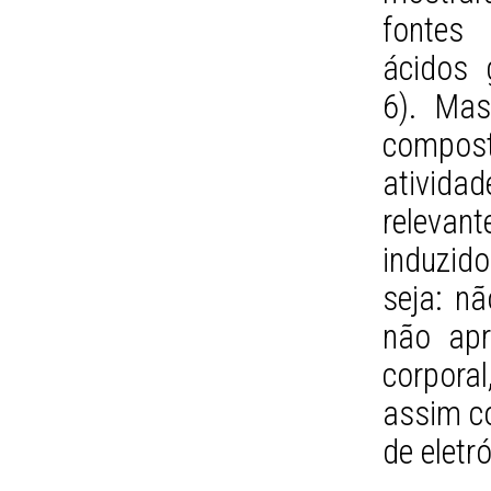
fontes 
ácidos 
6). Mas
compos
atividad
releva
induzid
seja: nã
não apr
corpor
assim c
de eletr