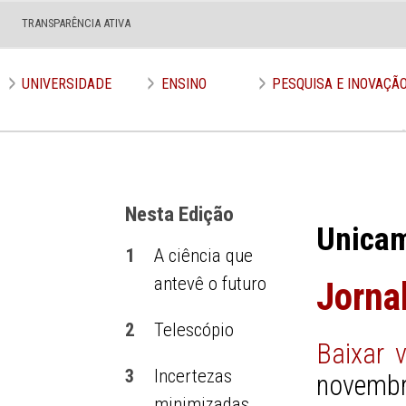
TRANSPARÊNCIA ATIVA
Edição nº 644
UNIVERSIDADE
ENSINO
PESQUISA E INOVAÇÃ
Nesta Edição
Unica
1
A ciência que
antevê o futuro
Jorna
2
Telescópio
Baixar 
3
Incertezas
novembr
minimizadas