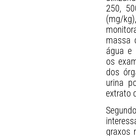
250, 50
(mg/kg)
monito
massa c
água e 
os exam
dos órg
urina po
extrato 
Segun
interes
graxos n