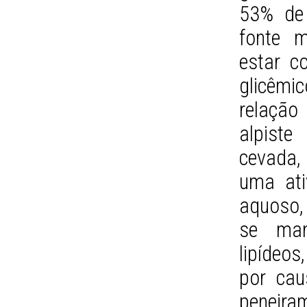
53% de 
fonte m
estar c
glicêm
relação
alpist
cevada,
uma ati
aquoso, 
se man
lipídeos
por cau
peneir