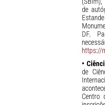
(SBIm), 
de autó
Estand
Monumen
DF. Pa
necess
https:/
• Ciênc
de Ciên
Interna
aconte
Centro 
inscriç