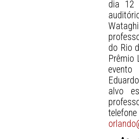
dia 12 
auditór
Wataghi
professo
do Rio 
Prêmio 
evento
Eduardo
alvo e
profes
telefo
orlando@