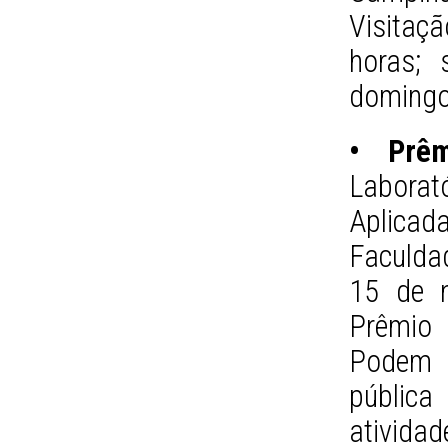
Visitaçã
horas;
domingos
• Prêm
Laborat
Aplica
Faculdad
15 de n
Prêmio
Podem p
pública
ativida