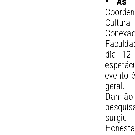
• As 
Coorde
Cultura
Conexão
Faculda
dia 12
espetác
evento é
geral.
Damião
pesquisa
surgiu
Honesta 