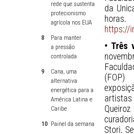
rede que sustenta
da Unica
protecionismo
horas
agrícola nos EUA
https://
8
Para manter
• Três 
a pressão
novembr
controlada
Faculda
9
Cana, uma
(FOP)
alternativa
exposiçã
energética para a
artista
América Latina e
Queiro
Caribe
curador
10
Painel da semana
Stori. S