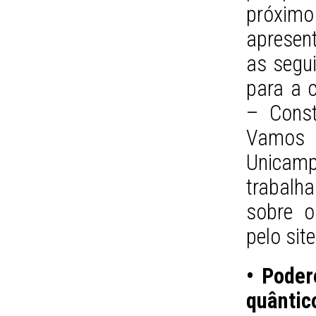
próxim
apresen
as segui
para a c
– Const
Vamos à
Unica
trabal
sobre o
pelo sit
• Poder
quântic