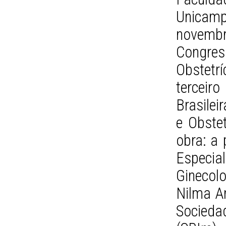
Unicam
novembr
Congres
Obstetrí
terceir
Brasilei
e Obstet
obra: a
Espec
Ginecol
Nilma An
Socieda