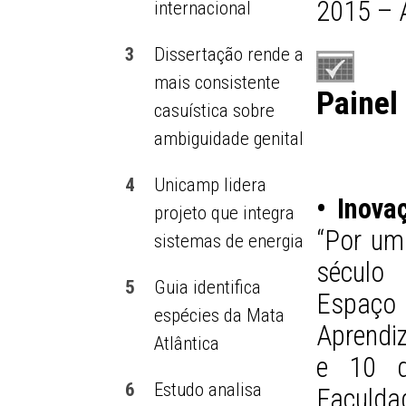
2015 – 
internacional
3
Dissertação rende a
mais consistente
Painel
casuística sobre
ambiguidade genital
4
Unicamp lidera
• Inova
projeto que integra
“Por um 
sistemas de energia
século 
5
Guia identifica
Espaç
espécies da Mata
Aprendi
Atlântica
e 10 d
6
Estudo analisa
Faculda