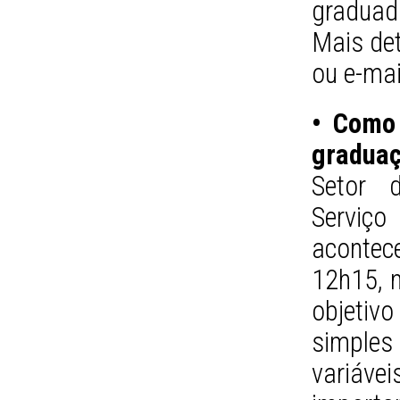
graduad
Mais det
ou e-ma
• Como 
gradua
Setor 
Serviço
aconte
12h15, n
objetivo
simples
variávei