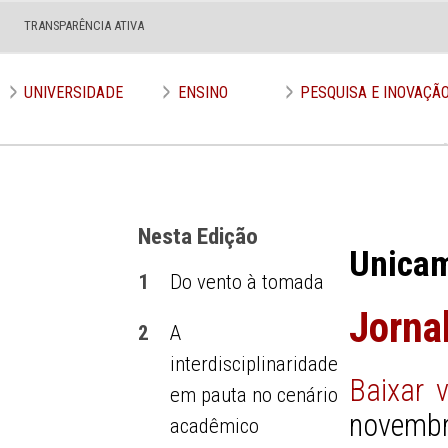
TRANSPARÊNCIA ATIVA
Edição nº 643
UNIVERSIDADE
ENSINO
PESQUISA E INOVAÇÃ
Nesta Edição
Unica
1
Do vento à tomada
Jorna
2
A
interdisciplinaridade
Baixar 
em pauta no cenário
novembr
acadêmico