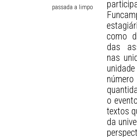
particip
passada a limpo
Funcamp
estagiár
como de
das ass
nas uni
unidad
número 
quantida
o evento
textos q
da unive
perspec