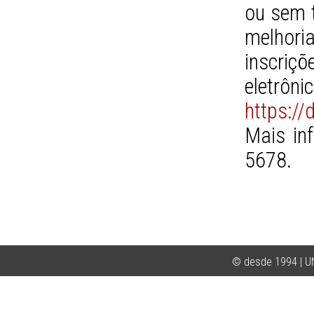
ou sem 
melhori
inscriçõ
eletrôni
https:/
Mais in
5678.
© desde 1994 | 