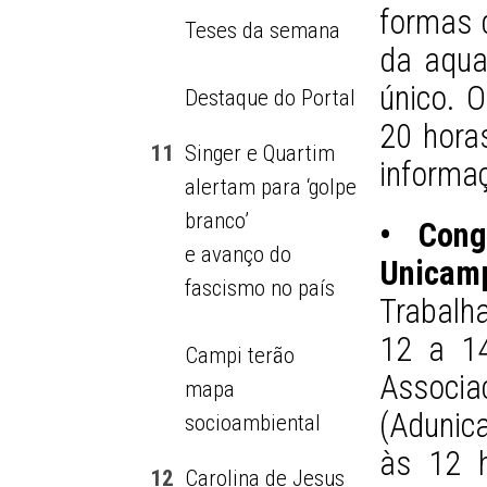
formas d
Teses da semana
da aquar
único. O
Destaque do Portal
20 horas
11
Singer e Quartim
informaç
alertam para ‘golpe
branco’
• Cong
e avanço do
Unicam
fascismo no país
Trabalh
12 a 14
Campi terão
Associ
mapa
(Adunica
socioambiental
às 12 h
12
Carolina de Jesus