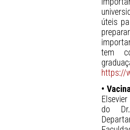
importa
univers
úteis pa
prepar
importan
tem co
gradua
https:/
• Vacin
Elsevie
do Dr.
Depart
Faculda