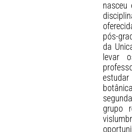
nasceu 
discip
ofereci
pós-gra
da Unica
levar 
profess
estudar 
botânica
segunda
grupo 
vislum
oportun