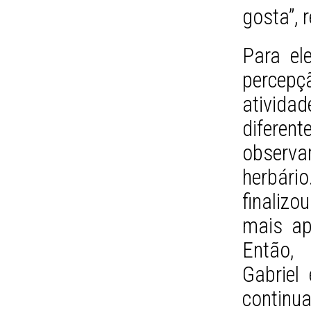
gosta”,
Para el
percepç
ativida
difere
observ
herbário
finalizo
mais ap
Então, 
Gabriel
contin