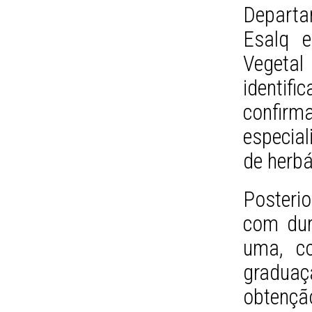
Departa
Esalq e
Veget
identi
confirm
especia
de herbá
Posteri
com dur
uma, co
gradua
obtençã