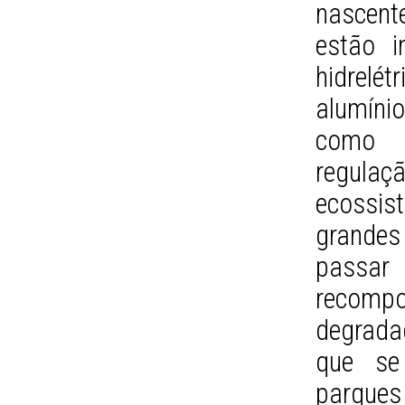
nascent
estão i
hidrelét
alumínio
como p
regulaç
ecossi
grande
passar
recompo
degrada
que se
parques