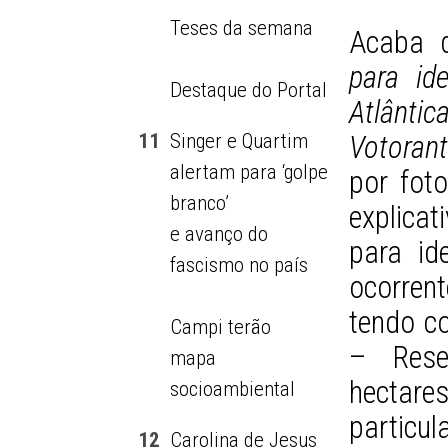
Teses da semana
Acaba 
para id
Destaque do Portal
Atlânti
11
Singer e Quartim
Votoran
alertam para ‘golpe
por fot
branco’
explicati
e avanço do
para id
fascismo no país
ocorren
tendo c
Campi terão
– Rese
mapa
hectare
socioambiental
particul
12
Carolina de Jesus