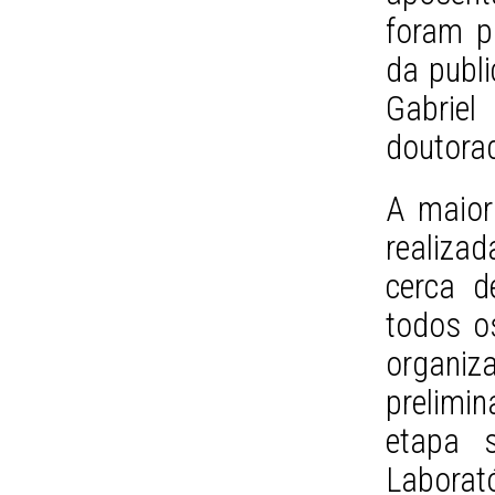
foram p
da publi
Gabrie
doutora
A maior
realiza
cerca d
todos o
organiza
prelimi
etapa 
Labor