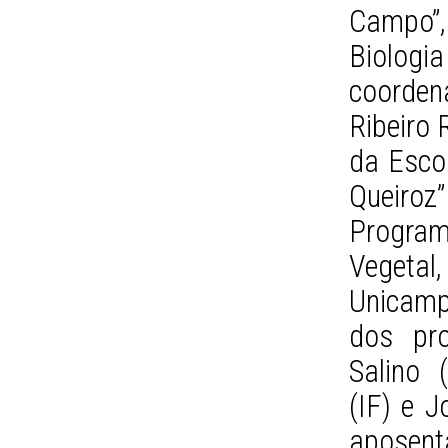
Campo”,
Biolo
coorden
Ribeiro 
da Escol
Queiroz
Program
Vegetal,
Unicamp
dos pro
Salino 
(IF) e J
aposen