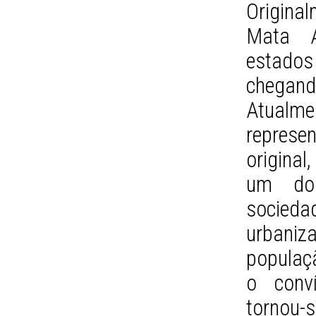
Origina
Mata At
estados
chegand
Atualm
represe
origina
um dos
socieda
urbaniz
populaçã
o conv
tornou