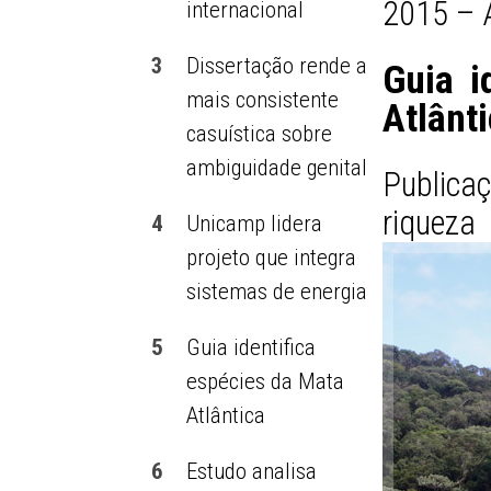
2015 – 
internacional
3
Dissertação rende a
Guia i
mais consistente
Atlânt
casuística sobre
ambiguidade genital
Publica
riquez
4
Unicamp lidera
projeto que integra
sistemas de energia
5
Guia identifica
espécies da Mata
Atlântica
6
Estudo analisa