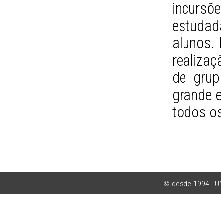
incursõ
estudad
alunos. 
realiza
de grup
grande e
todos os
© desde 1994 | 