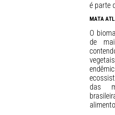
é parte 
MATA ATL
O bioma
de maio
conten
vegeta
endêmic
ecossis
das ma
brasil
alimento