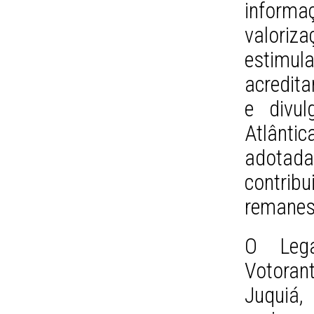
informa
valori
estimul
acredit
e divul
Atlânt
adotada
contrib
remanesc
O Leg
Votoran
Juquiá,