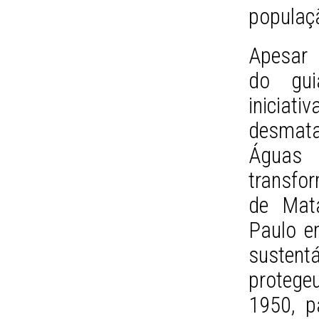
populaç
Apesar 
do gui
iniciat
desmata
Águas 
transfo
de Mat
Paulo e
susten
protegeu
1950, p