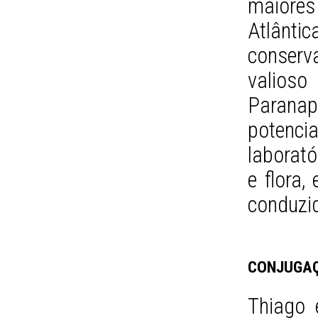
maiores
Atlânti
conser
valioso
Parana
potenci
laborató
e flora,
conduzid
CONJUGAÇ
Thiago 