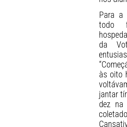
Para a 
todo f
hospeda
da Vot
entusia
“Começá
às oito
voltáva
jantar t
dez na 
coletado
Cansati