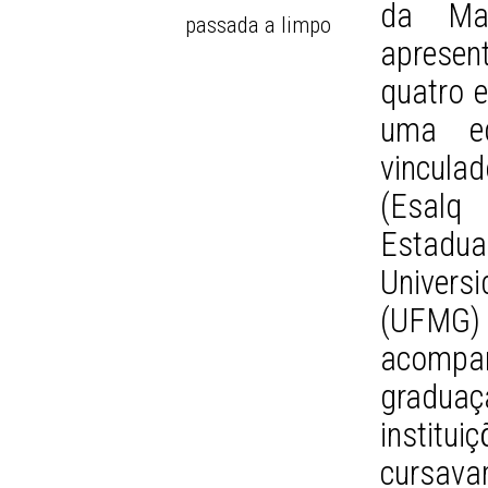
da Mat
passada a limpo
apresen
quatro e
uma eq
vincula
(Esalq
Estadu
Univers
(UFMG)
acompa
gradu
instit
cursava