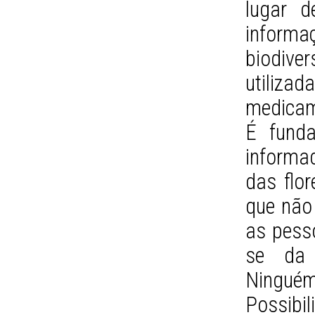
lugar d
informa
biodive
utilizad
medicam
É fund
informa
das flo
que não
as pesso
se da 
Ninguém
Possibil