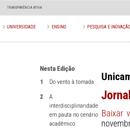
TRANSPARÊNCIA ATIVA
Edição nº 643
UNIVERSIDADE
ENSINO
PESQUISA E INOVAÇÃ
Nesta Edição
Unica
1
Do vento à tomada
Jorna
2
A
interdisciplinaridade
Baixar 
em pauta no cenário
novembr
acadêmico