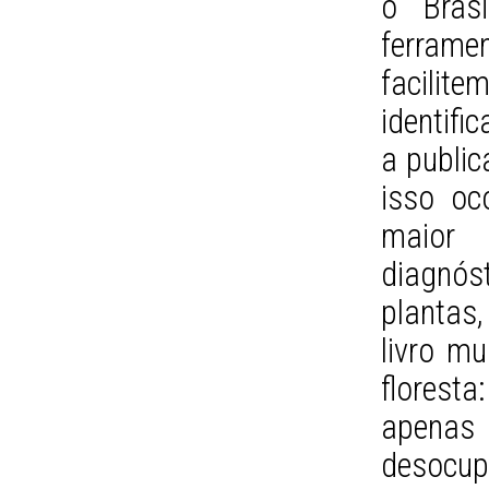
o Brasi
ferra
faci
identifi
a public
isso oc
maior 
diagnós
plantas,
livro m
floresta
apenas
desocup