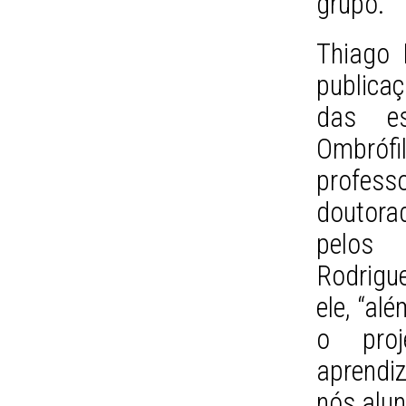
grupo.
Thiago 
publica
das es
Ombró
profes
doutora
pelos 
Rodrigu
ele, “al
o proj
aprendi
nós alu