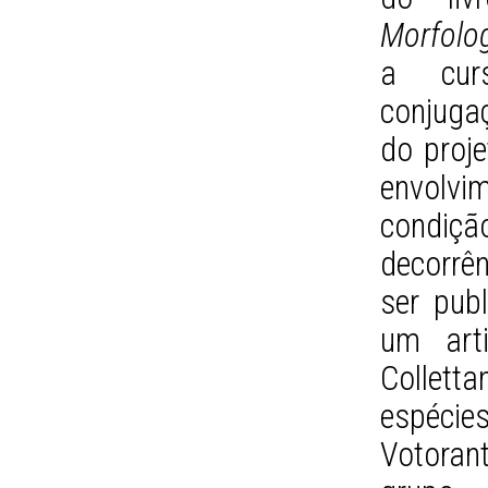
Morfolo
a curs
conjuga
do proje
envolvi
condiçã
decorrê
ser publ
um arti
Collett
espéci
Votora