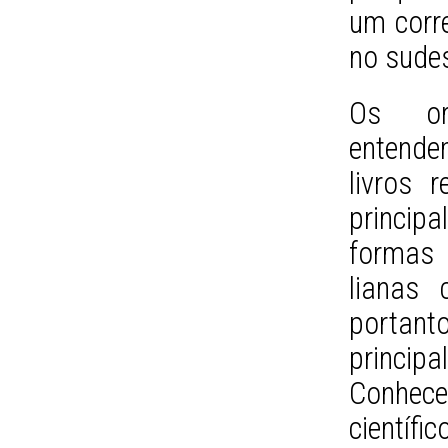
um corre
no sude
Os org
entende
livros 
princi
formas 
lianas 
portant
princip
Conhec
cientí