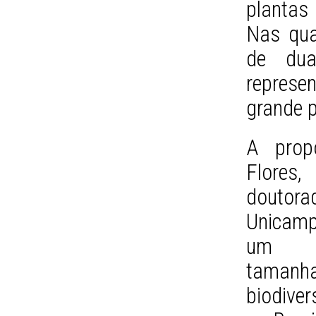
plantas
Nas qua
de dua
represe
grande p
A propó
Flores
dout
Unicamp
um p
tamanh
biodive