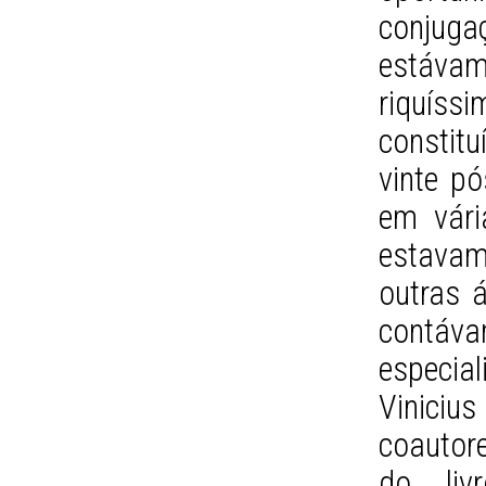
conjugaç
estáva
riquíss
consti
vinte p
em vári
estavam
outras 
contáva
especial
Vinicius
coautore
do li