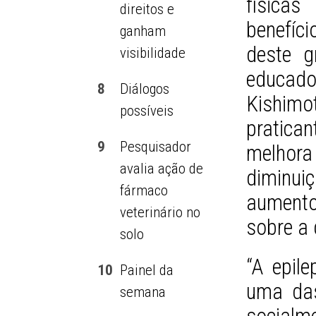
física
direitos e
benefíc
ganham
deste g
visibilidade
educad
8
Diálogos
Kishimo
possíveis
pratica
9
Pesquisador
melhora
avalia ação de
diminui
fármaco
aumento
veterinário no
sobre a 
solo
“A epil
10
Painel da
uma das
semana