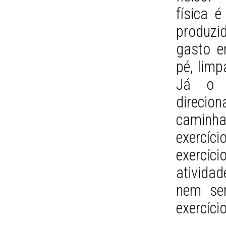
física 
produzi
gasto e
pé, limp
Já o e
direcion
caminh
exercíc
exercí
atividad
nem se
exercício