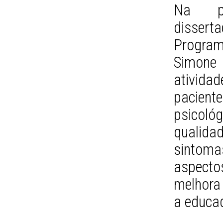
Na pe
disser
Progra
Simone
atividad
pacient
psicol
qualidad
sintoma
aspecto
melhora 
a educad