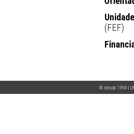
Orienta
Unidad
(FEF)
Financi
© desde 1994 | 