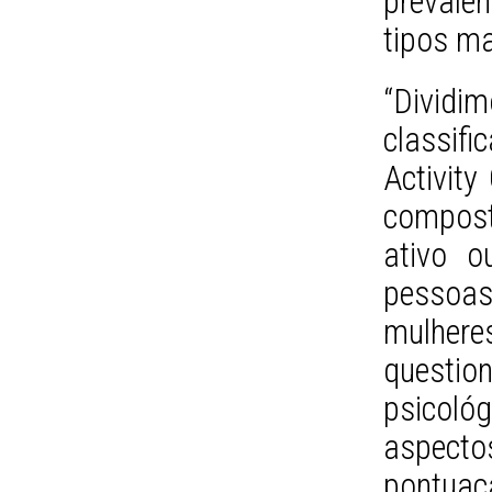
prevalê
tipos m
“Dividi
classifi
Activity
compost
ativo o
pessoa
mulhere
questio
psicol
aspecto
pontuaç