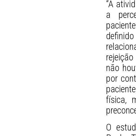
“A ativi
a perc
pacient
definid
relacion
rejeiçã
não houv
por cont
pacient
física,
preconce
O estud