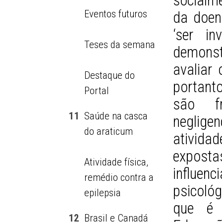
socialm
Eventos futuros
da doen
‘ser in
Teses da semana
demons
avaliar
Destaque do
portant
Portal
são fr
11
Saúde na casca
neglige
do araticum
atividad
expost
Atividade física,
influenc
remédio contra a
psicoló
epilepsia
que é 
12
Brasil e Canadá