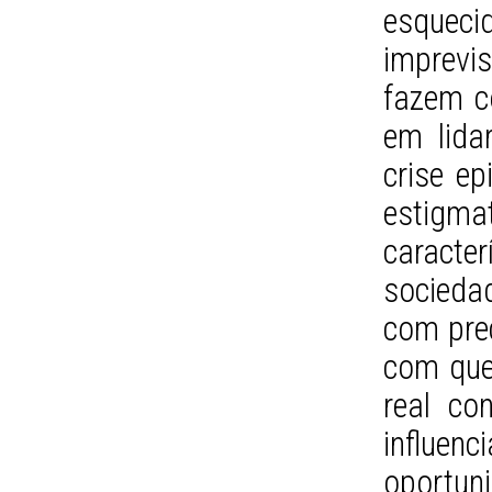
esqueci
imprevis
fazem c
em lida
crise ep
estigm
caracte
socieda
com prec
com que
real co
influe
oportun