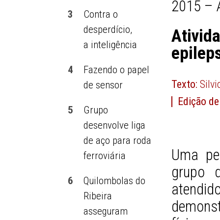
2015 – 
3
Contra o
desperdício,
Ativid
a inteligência
epilep
4
Fazendo o papel
Texto:
Silv
de sensor
Edição de
5
Grupo
desenvolve liga
de aço para roda
Uma pe
ferroviária
grupo d
6
Quilombolas do
atendid
Ribeira
demonst
asseguram