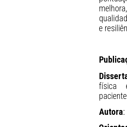
melhora
qualida
e resiliê
Publica
Dissert
física
paciente
Autora
: