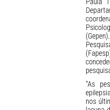
Paula T
Departa
coorde
Psicolo
(Gepen
Pesqui
(Fapes
conce
pesquis
“As pes
epilepsi
nos últ
lacuna d