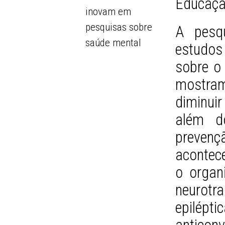
Educaçã
inovam em
pesquisas sobre
A pesq
saúde mental
estudos 
sobre o 
mostram
diminuir
além d
prevenç
acontece
o organ
neurotr
epilé