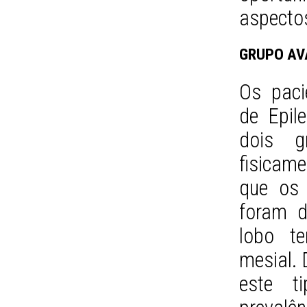
aspecto
GRUPO AV
Os paci
de Epil
dois g
fisicam
que os 
foram d
lobo te
mesial.
este t