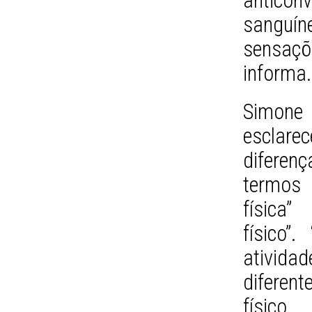
anticon
sanguín
sensaçõ
informa.
Simone
esclar
difere
termos
física”
físico”.
atividad
diferent
físico.