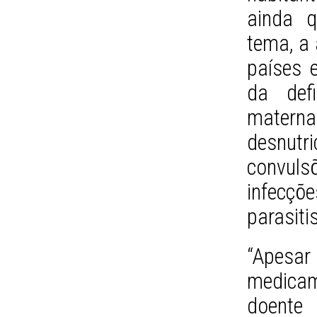
ainda q
tema, a 
países 
da defi
maternal
desnutr
convul
infecçõe
parasiti
“Apesar
medicam
doent