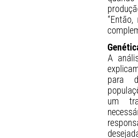
produçã
“Então,
complem
Genétic
A análi
explicam
para di
populaç
um tra
necess
respon
desejad