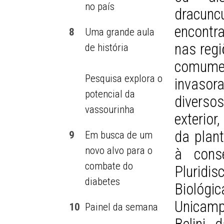
no país
dracun
encontra
8
Uma grande aula
nas regi
de história
comume
Pesquisa explora o
invasor
potencial da
diversos
vassourinha
exterior
da plan
9
Em busca de um
novo alvo para o
à cons
combate do
Pluridi
diabetes
Biológ
Unicam
10
Painel da semana