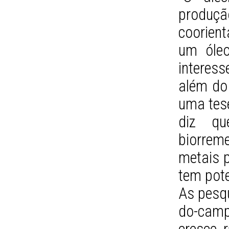
produçã
coorien
um óleo
interess
além do 
uma tese
diz q
biorreme
metais 
tem pote
As pesq
do-camp