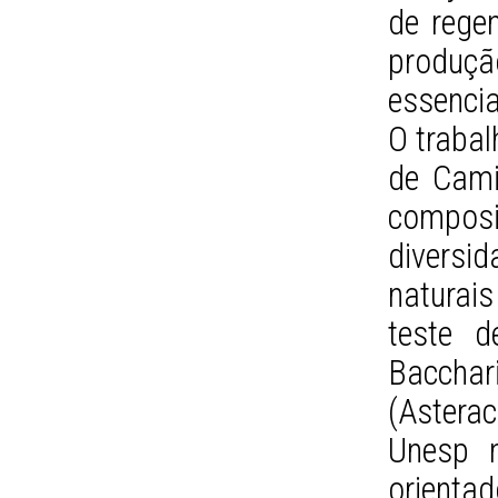
de rege
produçã
essencia
O trabal
de Cami
compos
divers
naturais
teste d
Bacch
(Astera
Unesp 
orienta