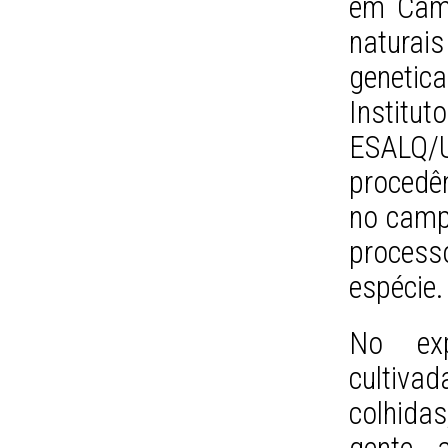
em Cam
naturai
geneti
Instit
ESALQ/U
procedê
no camp
process
espécie.
No ex
cultiv
colhida