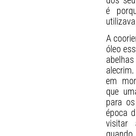
dos seu
é porq
utilizav
A coorie
óleo ess
abelhas
alecrim
em mome
que um
para os 
época d
visita
quando 