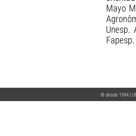
Mayo Ma
Agronôm
Unesp. 
Fapesp.
© desde 1994 | 