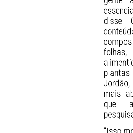
gente 
essenci
disse 
conteúdo
compost
folhas
alimentí
planta
Jordão,
mais ab
que a
pesquis
“Isso mo