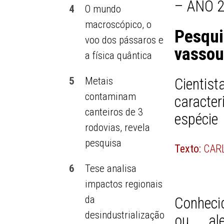
– ANO 2
4
O mundo
macroscópico, o
Pesqu
voo dos pássaros e
vassou
a física quântica
5
Metais
Cient
contaminam
caracter
canteiros de 3
espécie
rodovias, revela
pesquisa
Texto:
CAR
6
Tese analisa
impactos regionais
da
Conheci
desindustrialização
ou ale