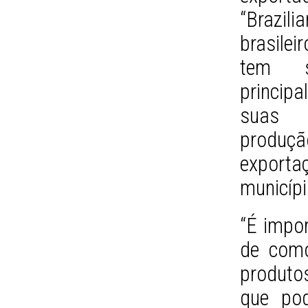
“Brazili
brasilei
tem s
princip
suas p
produç
exporta
municípi
“É impor
de como
produtos
que pod