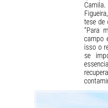
Camila
Figueir
tese de 
“Para mu
campo é
isso o r
se impo
essenci
recupe
contami