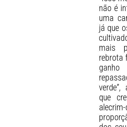
não é in
uma cara
já que 
cultiva
mais p
rebrota 
ganho 
repassa
verde”,
que cre
alecri
proporç