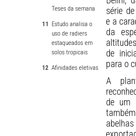
Belini,
Teses da semana
série de
e a cara
11
Estudo analisa o
da espé
uso de radiers
altitud
estaqueados em
de inic
solos tropicais
para o c
12
Afinidades eletivas
A plan
reconhec
de um ó
também 
abelhas 
export