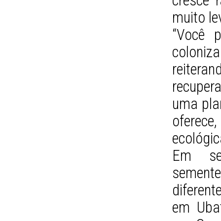
cresce 
muito le
“Você p
coloni
reitera
recuper
uma plan
oferece
ecológic
Em seu
sement
diferente
em Ubat