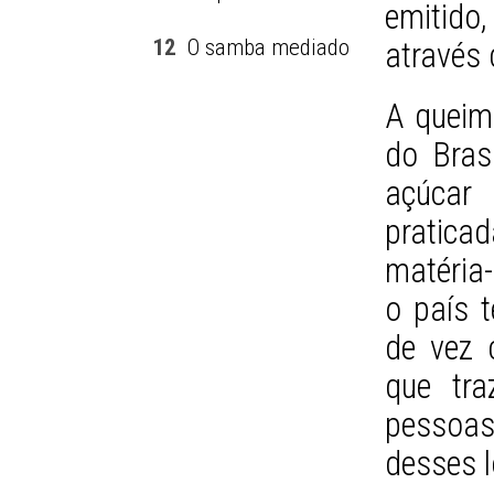
emitid
12
O samba mediado
através 
A queim
do Bras
açúcar
pratic
matéria-
o país 
de vez 
que tra
pessoa
desses l