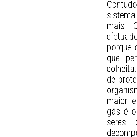
Contudo
sistema
mais C
efetuad
porque 
que pe
colheit
de prote
organi
maior e
gás é o
seres 
decompo