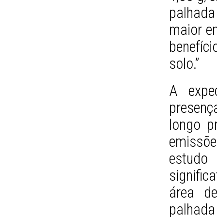
palhada 
maior e
benefíci
solo.”
A expe
presenç
longo p
emissõe
estud
signific
área d
palhada