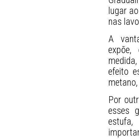
lugar ao
nas lav
A vant
expõe,
medida,
efeito 
metano, 
Por outr
esses g
estufa
import