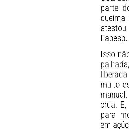
parte d
queima 
atestou
Fapesp.
Isso nã
palhada
liberada
muito es
manual, 
crua. E,
para mo
em açúc