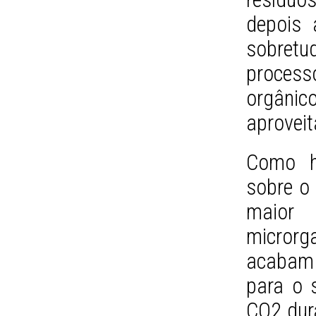
depois 
sobretu
process
orgânic
aproveit
Como h
sobre o 
maior 
micror
acabam
para o 
CO2 dur