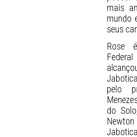
mais an
mundo e
seus can
Rose é
Federa
alcanç
Jabotica
pelo p
Menezes 
do Solo
Newto
Jabotica