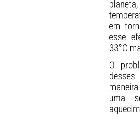
planet
temperat
em torn
esse efe
33°C mai
O prob
desses 
maneira
uma sé
aquecim