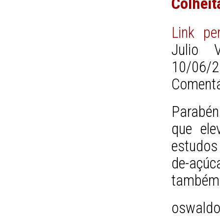
Colheit
Link pe
Julio V
10/06/2
Comentá
Parabén
que ele
estudos
de-açú
também
oswaldo