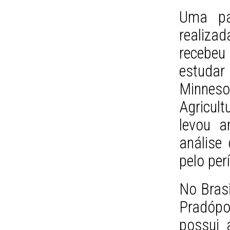
Uma pa
realiz
recebe
estudar
Minnes
Agricult
levou a
análise
pelo per
No Brasi
Pradóp
possui 