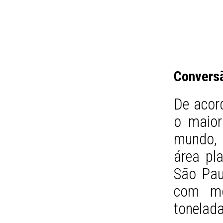
Convers
De acord
o maior
mundo, 
área pl
São Pau
com mo
tonelad