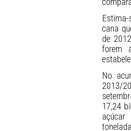
compara
Estima-
cana qu
de 2012
forem a
estabele
No acum
2013/20
setembro
17,24 bi
açúcar
tonelad