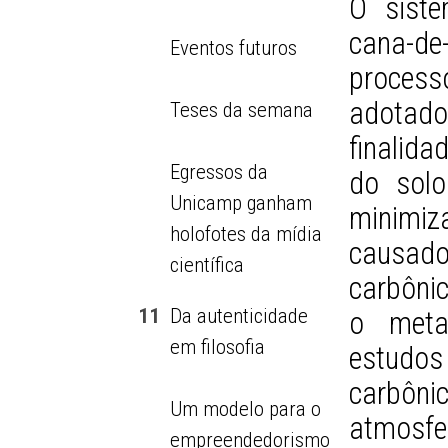
O siste
cana-d
Eventos futuros
processo
adotad
Teses da semana
finalida
Egressos da
do solo
Unicamp ganham
minimi
holofotes da mídia
causado
científica
carbônic
11
Da autenticidade
o meta
em filosofia
estudos
carbôni
Um modelo para o
atmosf
empreendedorismo