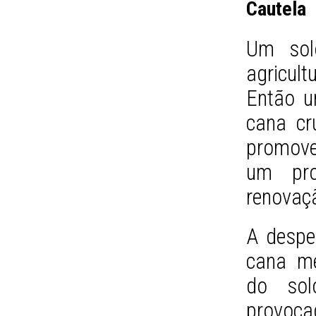
Cautela
Um solo
agricul
Então u
cana cr
promove
um pro
renovaç
A despe
cana me
do sol
provoc