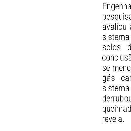
Engenh
pesquis
avaliou
sistema
solos 
conclusã
se menci
gás ca
sistema
derrubo
queimad
revela.