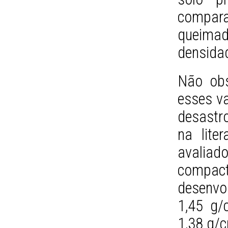
compa
queimad
densidad
Não obs
esses v
desastro
na lite
avaliad
compa
desenvol
1,45 g/
1,38 g/c