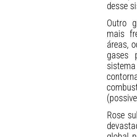
desse s
Outro g
mais fr
áreas, 
gases p
sistem
contor
combust
(possive
Rose su
devasta
global 