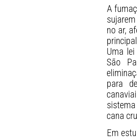
A fumaç
sujarem
no ar, a
principa
Uma lei
São Pa
elimina
para de
canavia
sistema
cana cr
Em estu