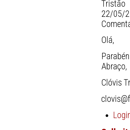
Tristão
22/05/2
Comentá
Olá,
Parabéns
Abraço,
Clóvis T
clovis@f
Logi