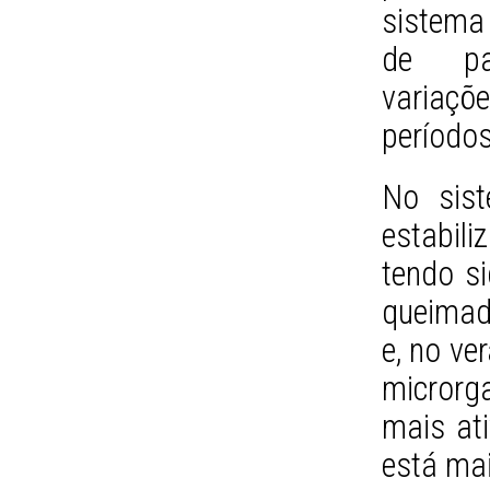
sistema
de pal
variaç
períodos
No sis
estabil
tendo s
queimada
e, no ve
microrg
mais ati
está mai