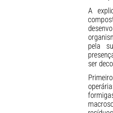
A expli
compost
desen
organis
pela s
presença
ser dec
Primei
operár
formi
macros
resíduo