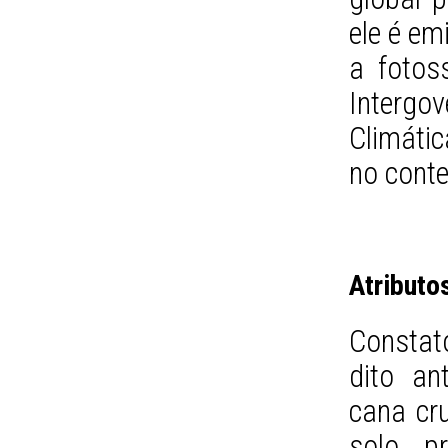
ele é em
a fotos
Interg
Climáti
no conte
Atributo
Constat
dito an
cana cr
solo p