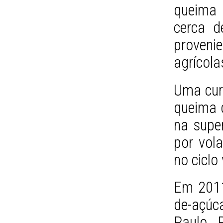
queima
cerca 
proven
agrícola
Uma curi
queima 
na super
por vola
no ciclo
Em 2011
de-açúc
Paulo. 