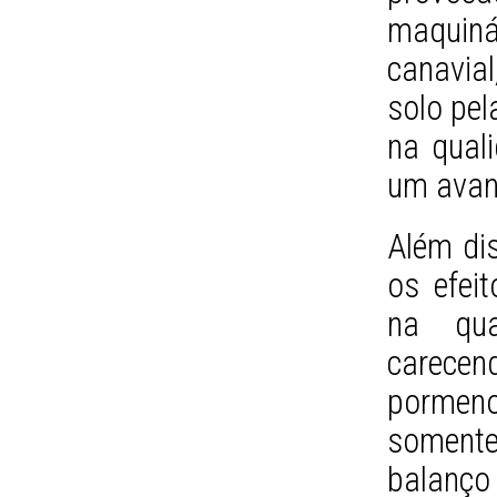
maquiná
canavia
solo pel
na qual
um avan
Além di
os efei
na qua
carec
pormen
soment
balanço 