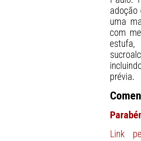
adoção d
uma mai
com men
estufa
sucroal
incluin
prévia.
Comen
Parabé
Link pe