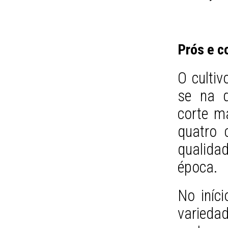
Prós e c
O cultiv
se na 
corte m
quatro 
qualida
época.
No iníc
varied