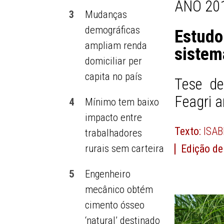
ANO 201
3
Mudanças
demográficas
Estud
ampliam renda
sistem
domiciliar per
capita no país
Tese de
Feagri 
4
Mínimo tem baixo
impacto entre
Texto:
ISA
trabalhadores
Edição de
rurais sem carteira
5
Engenheiro
mecânico obtém
cimento ósseo
‘natural’ destinado