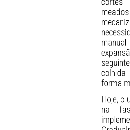
cortes
meados
mecani
necessi
manual
expansã
seguint
colhida
forma m
Hoje, o 
na fas
implem
Gradual