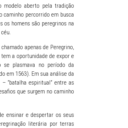
o modelo aberto pela tradição
 o caminho percorrido em busca
dos os homens são peregrinos na
 céu.
, chamado apenas de Peregrino,
 tem a oportunidade de expor e
mo se plasmava no período da
ído em 1563). Em sua análise da
– “batalha espiritual” entre as
desafios que surgem no caminho
de ensinar e despertar os seus
egrinação literária por terras