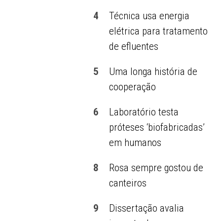
4
Técnica usa energia
elétrica para tratamento
de efluentes
5
Uma longa história de
cooperação
6
Laboratório testa
próteses ‘biofabricadas’
em humanos
8
Rosa sempre gostou de
canteiros
9
Dissertação avalia