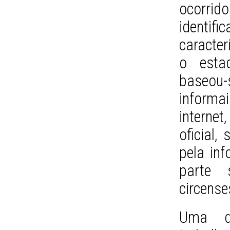
ocorrid
ident
caracter
o esta
baseou-
informa
internet
oficial,
pela inf
parte s
circense
Uma da