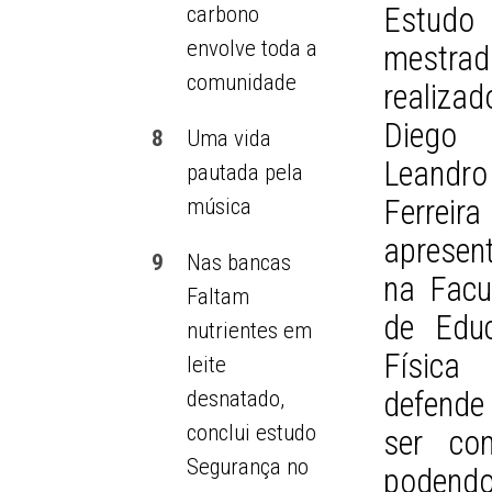
Estud
carbono
envolve toda a
mestrad
comunidade
realiza
Diego
8
Uma vida
Leandro
pautada pela
Ferrei
música
apresen
9
Nas bancas
na Facu
Faltam
de Edu
nutrientes em
Física 
leite
defende
desnatado,
conclui estudo
ser con
Segurança no
podendo 