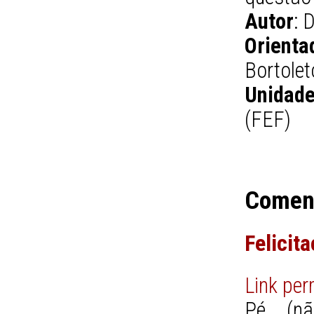
Autor
: 
Orienta
Bortole
Unidad
(FEF)
Comen
Felicit
Link pe
Pé... (n