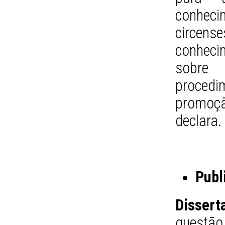
conhec
circense
conheci
sobre
procedi
promoçã
declara
Publ
Dissert
questão 