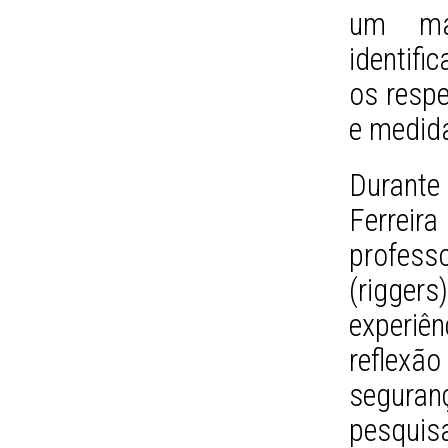
um man
identifi
os respe
e medida
Durant
Ferreir
profes
(riggers
experiê
reflexão
segura
pesquis