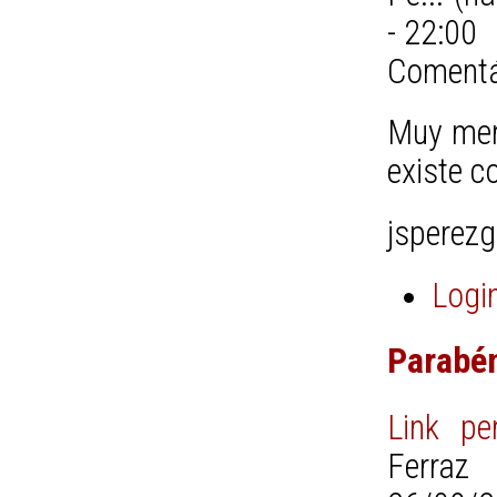
- 22:00
Comentá
Muy meri
existe 
jsperez
Logi
Parabén
Link pe
Ferraz