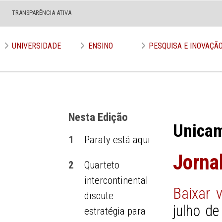
TRANSPARÊNCIA ATIVA
Edição nº 533
UNIVERSIDADE
ENSINO
PESQUISA E INOVAÇÃ
Nesta Edição
Unica
1
Paraty está aqui
Jorna
2
Quarteto
intercontinental
Baixar 
discute
julho d
estratégia para