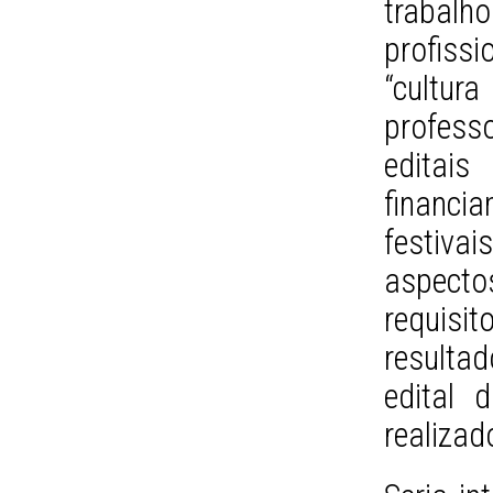
trabalh
profissi
“cultu
profess
editai
financ
festivai
aspect
requisi
resultad
edital 
realizad