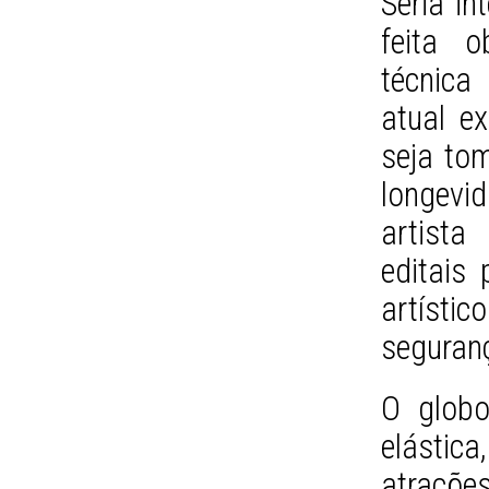
Seria in
feita o
técnica
atual ex
seja to
longevi
artista
editais
artísti
seguranç
O globo
elástic
atraçõe