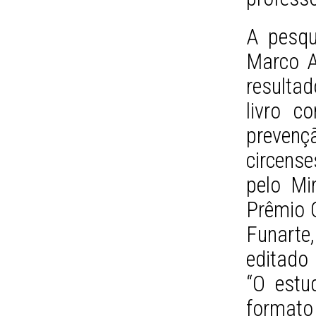
A pesqu
Marco A
resultad
livro c
prevenç
circens
pelo Mi
Prêmio C
Funarte
editado 
“O estu
formato