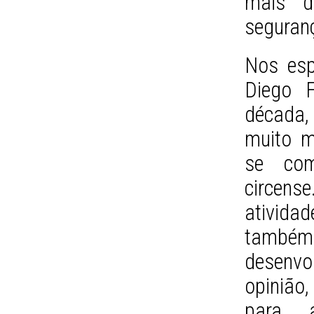
mais d
seguran
Nos esp
Diego 
década,
muito m
se com
circens
ativida
também 
desenvo
opinião
para a