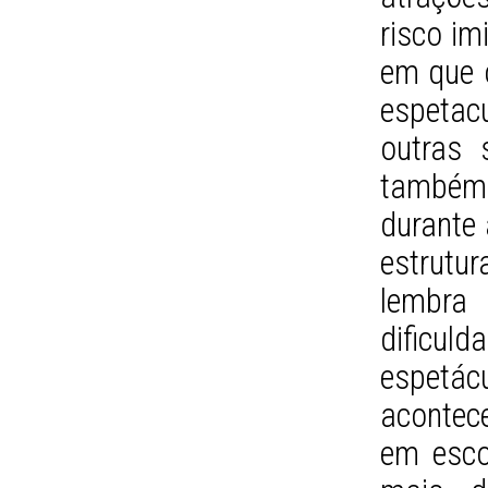
risco im
em que o
espetacu
outras 
também
durante
estrutu
lembra
dificul
espetá
acontece
em esco