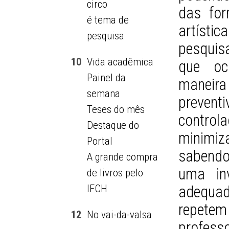
circo
das for
é tema de
artísti
pesquisa
pesquis
10
Vida acadêmica
que oc
Painel da
maneira
semana
prevent
Teses do mês
contro
Destaque do
minimiza
Portal
sabendo
A grande compra
uma in
de livros pelo
IFCH
adequad
repete
12
No vai-da-valsa
professo