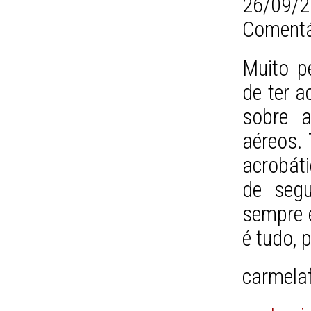
26/09/2
Comentá
Muito p
de ter a
sobre 
aéreos.
acrobát
de segu
sempre é
é tudo, 
carmela