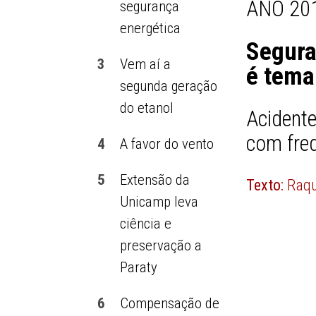
ANO 201
segurança
energética
Segura
3
Vem aí a
é tema
segunda geração
do etanol
Acident
com freq
4
A favor do vento
5
Extensão da
Texto:
Raqu
Unicamp leva
ciência e
preservação a
Paraty
6
Compensação de