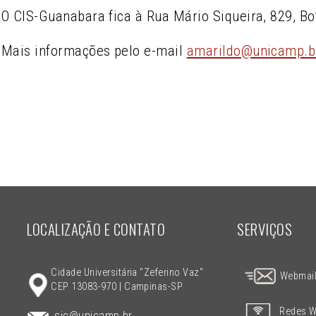
O CIS-Guanabara fica à Rua Mário Siqueira, 829, Bo
Mais informações pelo e-mail
amarildo@unicamp.b
LOCALIZAÇÃO E CONTATO
SERVIÇOS
Cidade Universitária "Zeferino Vaz"
Webmai
CEP 13083-970 | Campinas-SP
Redes W
sic@unicamp.br