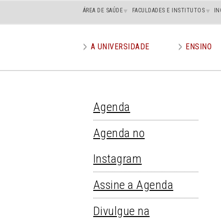
Main
ÁREA DE SAÚDE
FACULDADES E INSTITUTOS
IN
superior
A UNIVERSIDADE
ENSINO
Main
menu
Agenda
AGENDA
Agenda no
Instagram
Assine a Agenda
Divulgue na