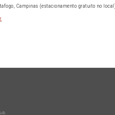
tafogo, Campinas (estacionamento gratuito no local)
r
l
i-Fi