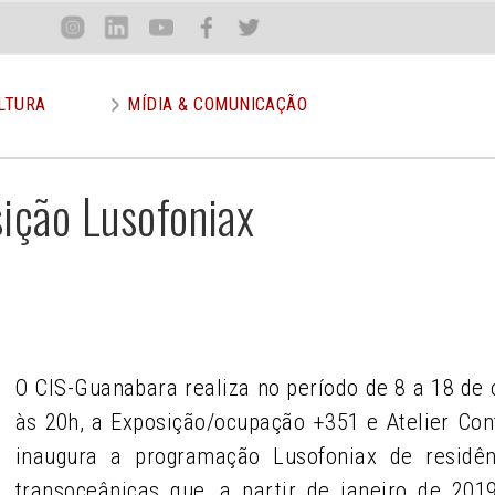
Loca
Inst
Lin
You
Face
Twit
or
LTURA
MÍDIA & COMUNICAÇÃO
ição Lusofoniax
O CIS-Guanabara realiza no período de 8 a 18 de 
às 20h, a Exposição/ocupação +351 e Atelier Con
inaugura a programação Lusofoniax de residênc
transoceânicas que, a partir de janeiro de 201