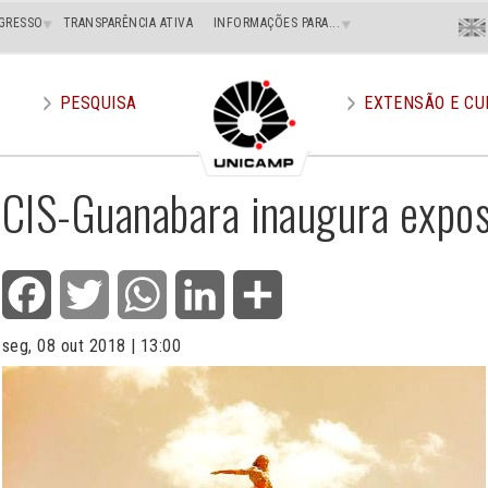
Menu
GRESSO
TRANSPARÊNCIA ATIVA
INFORMAÇÕES PARA...
En
Superi
Direito
PESQUISA
EXTENSÃO E CU
CIS-Guanabara inaugura expos
Facebook
Twitter
WhatsApp
LinkedIn
Share
seg, 08 out 2018 | 13:00