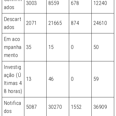
3003
8559
678
12240
ados
Descart
2071
21665
874
24610
ados
Em aco
mpanha
35
15
0
50
mento
Investig
ação (Ú
13
46
0
59
ltimas 4
8 horas)
Notifica
5087
30270
1552
36909
dos