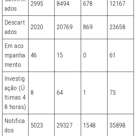
2995
8494
678
12167
ados
Descart
2020
20769
869
23658
ados
Em aco
mpanha
46
15
0
61
mento
Investig
ação (Ú
8
64
1
73
ltimas 4
8 horas)
Notifica
5023
29327
1548
35898
dos