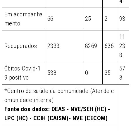
4
Em acompanha
66
25
2
93
mento
11
Recuperados
2333
8269
636
23
8
Óbitos Covid-1
57
538
0
35
9 positivo
3
*Centro de saúde da comunidade (Atende c
omunidade interna)
Fonte dos dados: DEAS - NVE/SEH (HC) -
LPC (HC) - CCIH (CAISM)- NVE (CECOM)