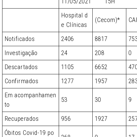
11/05/2021 15H
Hospital d
(Cecom)*
CA
e Clínicas
Notificados
2406
8817
75
Investigação
24
208
0
Descartados
1105
6652
47
Confirmados
1277
1957
28
Em acompanhamen
53
30
9
to
Recuperados
956
1927
25
Óbitos Covid-19 po