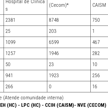
Hospital de Clínica
(Cecom)*
CAISM
s
2381
8748
750
25
203
1
1099
6599
467
1257
1946
282
50
23
10
941
1923
256
266
0
16
e (Atende comunidade interna)
EH (HC) - LPC (HC) - CCIH (CAISM)- NVE (CECOM)