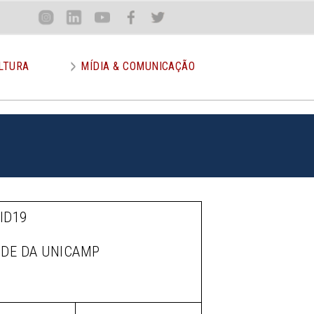
Loca
Inst
Lin
You
Face
Twit
or
LTURA
MÍDIA & COMUNICAÇÃO
ID19
ÚDE DA UNICAMP