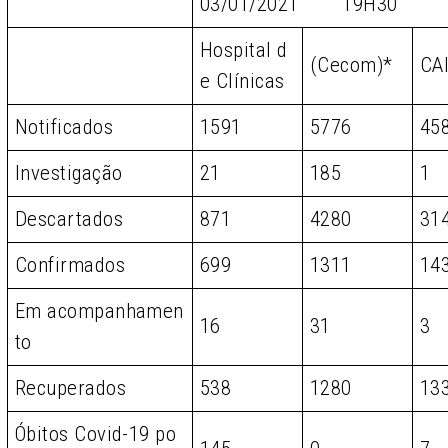
03/01/2021 19H30
Hospital d
(Cecom)*
CA
e Clínicas
Notificados
1591
5776
45
Investigação
21
185
1
Descartados
871
4280
31
Confirmados
699
1311
14
Em acompanhamen
16
31
3
to
Recuperados
538
1280
13
Óbitos Covid-19 po