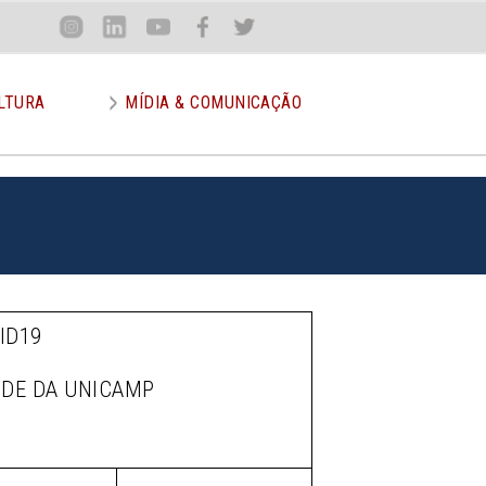
Loca
Inst
Lin
You
Face
Twit
or
LTURA
MÍDIA & COMUNICAÇÃO
ID19
ÚDE DA UNICAMP