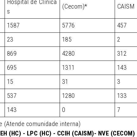
Hospital de Clínica
(Cecom)*
CAISM
s
1587
5776
457
23
185
2
869
4280
312
695
1311
143
15
31
3
537
1280
133
143
0
7
e (Atende comunidade interna)
EH (HC) - LPC (HC) - CCIH (CAISM)- NVE (CECOM)