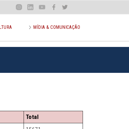
Loca
Inst
Lin
You
Face
Twit
or
LTURA
MÍDIA & COMUNICAÇÃO
Total