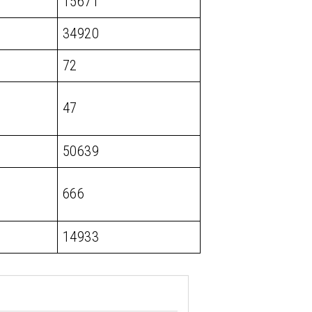
15671
34920
72
47
50639
666
14933